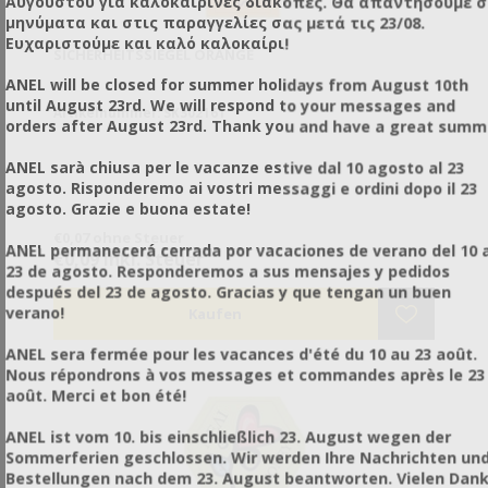
Αυγούστου για καλοκαιρινές διακοπές. Θα απαντήσουμε 
μηνύματα και στις παραγγελίες σας μετά τις 23/08.
Ευχαριστούμε και καλό καλοκαίρι!
SICHERHEITSSIEGEL ORANGE
ANEL will be closed for summer holidays from August 10th
until August 23rd. We will respond to your messages and
Artikelnummer: SK302161
orders after August 23rd. Thank you and have a great summ
ANEL sarà chiusa per le vacanze estive dal 10 agosto al 23
agosto. Risponderemo ai vostri messaggi e ordini dopo il 23
agosto. Grazie e buona estate!
€0,07 ohne Steuer
ANEL permanecerá cerrada por vacaciones de verano del 10 a
€0,09 inkl. Steuer
23 de agosto. Responderemos a sus mensajes y pedidos
después del 23 de agosto. Gracias y que tengan un buen
verano!
ANEL sera fermée pour les vacances d'été du 10 au 23 août.
Nous répondrons à vos messages et commandes après le 23
août. Merci et bon été!
ANEL ist vom 10. bis einschließlich 23. August wegen der
Sommerferien geschlossen. Wir werden Ihre Nachrichten un
Bestellungen nach dem 23. August beantworten. Vielen Dan