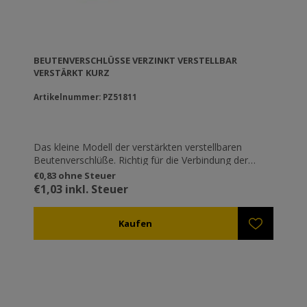
BEUTENVERSCHLÜSSE VERZINKT VERSTELLBAR V
ERSTÄRKT KURZ
Artikelnummer: PZ51811
Das kleine Modell der verstärkten verstellbaren
Beutenverschlüße. Richtig für die Verbindung der
Beutenböden. Die klassischen verstellbaren
€0,83 ohne Steuer
Beutenverschlüße. Verstellbar, sodass sie in
€1,03 inkl. Steuer
verschiedenen Höhen einschnappen können (z.B.
wenn eine Trennplatte zwischen zwei Ebenen
eingeführt wird). Sie sind mit Sicherheit die
bekanntesten Verschlüsse in Griechenland. Verzinkt
um Rosten zu vermeiden.