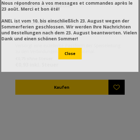
Nous répondrons à vos messages et commandes après le
KLEMMRING FÜR GLASROHR
23 août. Merci et bon été!
ANEL ist vom 10. bis einschließlich 23. August wegen der
Artikelnummer: PH10505
Sommerferien geschlossen. Wir werden Ihre Nachrichten
und Bestellungen nach dem 23. August beantworten. Vielen
Dank und einen schönen Sommer!
Versorgt eine exzellente Passform der Speiseleitung
zu den Verbindungen. Industriematerial.
€0,75 ohne Steuer
€0,93 inkl. Steuer