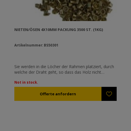
NIETEN/ÖSEN 4X10MM PACKUNG 3500 ST. (1KG)
Artikelnummer: BS50301
Sie werden in die Löcher der Rahmen platziert, durch
welche der Draht geht, so dass das Holz nicht
beschädigt wird. Aufgrund von Streckungen und dem
Not in stock.
Gewicht der Bienenwabe tendiert der Draht in das
Holz einzuschneiden; folglich löst sich der Draht und
die Bienenwabe ist zerstört.