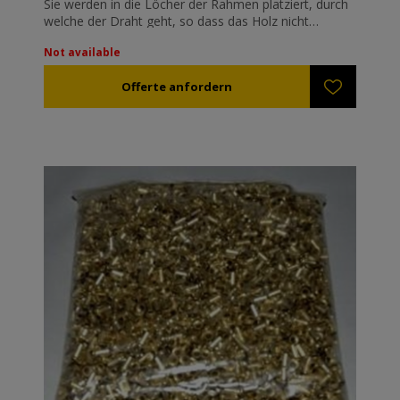
Sie werden in die Löcher der Rahmen platziert, durch
welche der Draht geht, so dass das Holz nicht
beschädigt wird. Aufgrund von Streckungen und dem
Not available
Gewicht der Bienenwabe tendiert der Draht in das
Holz einzuschneiden; folglich löst sich der Draht und
die Bienenwabe ist zerstört.