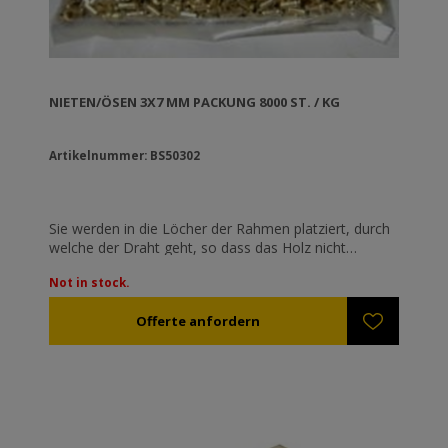
NIETEN/ÖSEN 3X7 MM PACKUNG 8000 ST. / KG
Artikelnummer: BS50302
Sie werden in die Löcher der Rahmen platziert, durch
welche der Draht geht, so dass das Holz nicht
beschädigt wird. Aufgrund von Streckungen und dem
Not in stock.
Gewicht der Bienenwabe tendiert der Draht in das
Holz einzuschneiden; folglich löst sich der Draht und
die Bienenwabe ist zerstört.