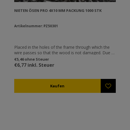
NIETEN ÖSEN PRO 4X10 MM PACKUNG 1000 STK
Artikelnummer: PZ50301
Placed in the holes of the frame through which the
wire passes so that the wood is not damaged. Due to
stretching and the weight of the honeycomb the wire
€5,46 ohne Steuer
tends to penetrate into the wood; thus, the wire
€6,77 inkl. Steuer
loosens and the honeycomb is destroyed.