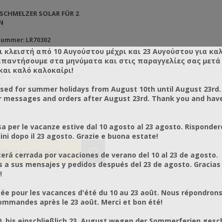
CHMELZER SOLAR FÜR 2
N
nummer: LR70302
ι κλειστή από 10 Αυγούστου μέχρι και 23 Αυγούστου για κα
απαντήσουμε στα μηνύματα και στις παραγγελίες σας μετά τ
και καλό καλοκαίρι!
tät von zwei Rahmen. Aus
m Holzrahmen und
osed for summer holidays from August 10th until August 23rd.
lasfenster. Ideal für den
r messages and orders after August 23rd. Thank you and hav
rgebrauch. Fängt die
instrahlung ein und erhöht die
emperatur. Die Rahmen und
a per le vacanze estive dal 10 agosto al 23 agosto. Risponder
ben die im Inneren platziert sind
ni dopo il 23 agosto. Grazie e buona estate!
zen und das Wachs kommt aus
pezifischem Ausgang auf eine
rá cerrada por vacaciones de verano del 10 al 23 de agosto.
e Ablage raus. Ein kleiner Filter
a sus mensajes y pedidos después del 23 de agosto. Gracias
n Gang offen. Das Wachs,
!
 mit dieser Methode produziert
ist von exzellenter Qualität und
ée pour les vacances d'été du 10 au 23 août. Nous répondrons
e natürliches Bleichen durch die
mmandes après le 23 août. Merci et bon été!
rfahren. Kann einen optionalen
nsständer beinhalten.
0. bis einschließlich 23. August wegen der Sommerferien gesc