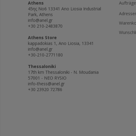
Athens
Aufträge
45ης Νο6 13341 Ano Liosia Industrial
Adresse
Park, Athens
info@anel.gr
Warenko
+30 210-2483870
Wunschli
Athens Store
kappadokias 1, Ano Liosia, 13341
info@anel.gr
+30-210-2771180
Thessaloniki
17th km Thessaloniki - N. Moudania
57001 - NEO RYSIO
info-thess@anel.gr
+30 23920 72786