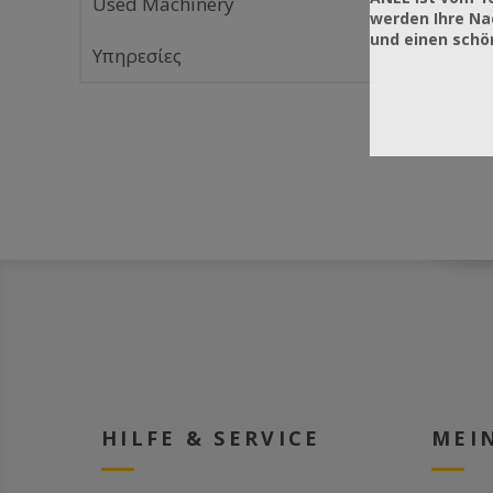
Used Machinery
werden Ihre Na
und einen sch
Υπηρεσίες
HILFE & SERVICE
MEI