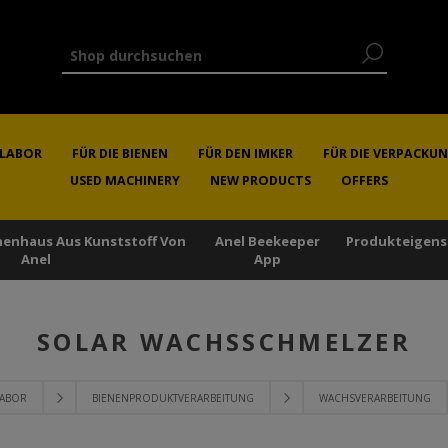
RLABOR
FÜR DIE BIENEN
FÜR DEN IMKER
FÜR DIE VERPACKU
USED MACHINERY
NEW PRODUCTS
OFFERS
enenhaus Aus Kunststoff Von
Anel Beekeeper
Produkteigens
Anel
App
SOLAR WACHSSCHMELZER
LABOR
BIENENPRODUKTVERARBEITUNG
WACHSVERARBEITUNG