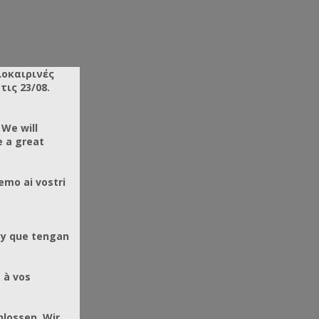
λοκαιρινές
ις 23/08.
 We will
e a great
emo ai vostri
 y que tengan
 à vos
hlossen. Wir