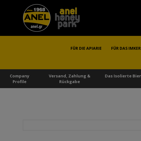
FÜR DIE APIARIE
FÜR DAS IMKE
Company
Versand, Zahlung &
Das Isolierte Bi
Profile
Rückgabe