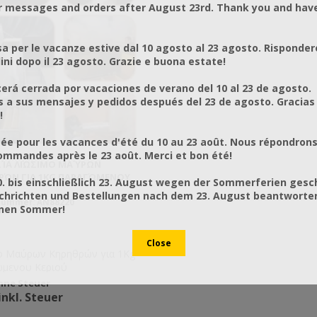
r messages and orders after August 23rd. Thank you and hav
a per le vacanze estive dal 10 agosto al 23 agosto. Risponder
ni dopo il 23 agosto. Grazie e buona estate!
rá cerrada por vacaciones de verano del 10 al 23 de agosto.
a sus mensajes y pedidos después del 23 de agosto. Gracias
!
ée pour les vacances d'été du 10 au 23 août. Nous répondrons
mmandes après le 23 août. Merci et bon été!
ΣΊΑ ΛΙΏΣΙΜΟ ΜΑΎΡΩΝ
ΡΏΝ ΓΙΑ 1KG ΠΑΡΑΓΏΜΕΝΟΥ
0. bis einschließlich 23. August wegen der Sommerferien gesc
chrichten und Bestellungen nach dem 23. August beantworten
nummer: AN88220
önen Sommer!
ο Μαύρων Κηρηθρών για 1Kg
μενου Κεριού
ohne Steuer
inkl. Steuer