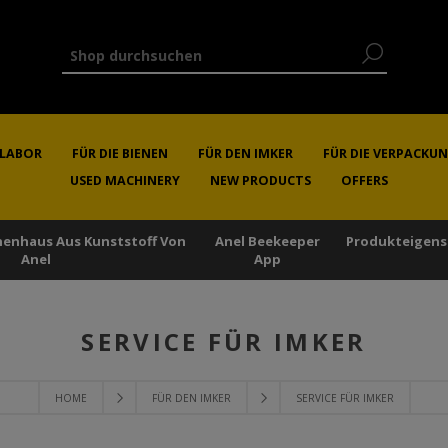
RLABOR
FÜR DIE BIENEN
FÜR DEN IMKER
FÜR DIE VERPACKU
USED MACHINERY
NEW PRODUCTS
OFFERS
enenhaus Aus Kunststoff Von
Anel Beekeeper
Produkteigens
Anel
App
SERVICE FÜR IMKER
HOME
FÜR DEN IMKER
SERVICE FÜR IMKER