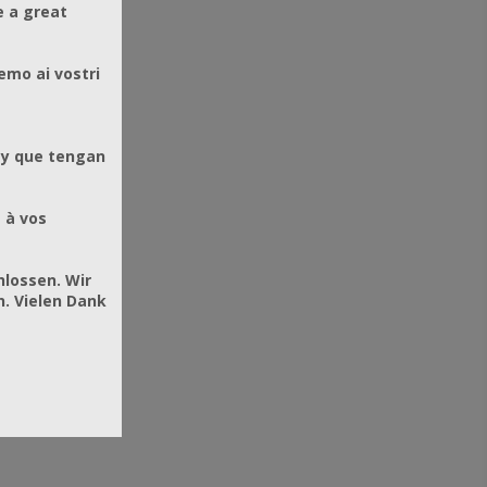
e a great
emo ai vostri
 y que tengan
 à vos
hlossen. Wir
. Vielen Dank