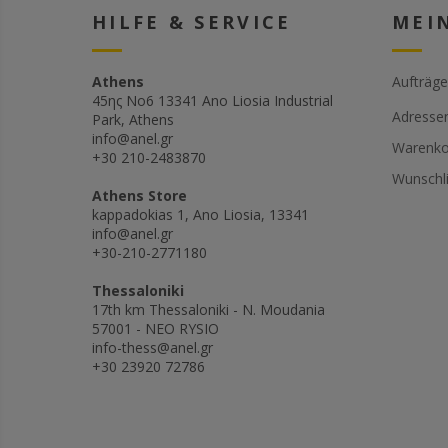
HILFE & SERVICE
MEI
Athens
Aufträge
45ης Νο6 13341 Ano Liosia Industrial
Adresse
Park, Athens
info@anel.gr
Warenko
+30 210-2483870
Wunschli
Athens Store
kappadokias 1, Ano Liosia, 13341
info@anel.gr
+30-210-2771180
Thessaloniki
17th km Thessaloniki - N. Moudania
57001 - NEO RYSIO
info-thess@anel.gr
+30 23920 72786