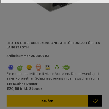
BEUTEN OBERE ABDECKUNG ANEL 4 BELÜFTUNGSSTÖPSELN
PO
LANGSTROTH
SC
Artikelnummer: AN2600V4ST
Ar
Ein modernes Mittel mit vielen Vorteilen. Doppelwandig mit
Di
e
einer Polyurethan Schaumisolierung in den Zwischenräumen.
Po
Mit 4 Belüftungsstöpseln. Unübertroffene Stoßfestigkeit und
Me
€16,66 ohne Steuer
€1
n
Lastunterstützung. Anti-Rutsch Oberfläche um dem
Gr
€20,66 inkl. Steuer
€1
wegrutschen der Beuten beim Transport vor zu beugen. 4
Re
ie
Befestigungspunkte vorne, hinten und an den Seiten
ni
n.
(verstellbar oder Drahtart). Resistent gegenüber Chemikalien
sp
(Kaliumhydroxid, Oxalsäure, Ameisensäure, Bleiche etc.)
ve