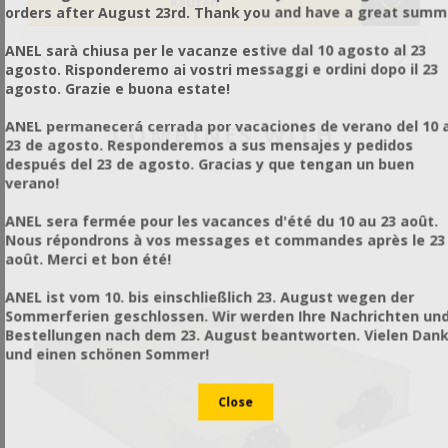
Transportschutz-Türen.
Eingeschraubt. Mit speziellen Verbindungen so dass der
bo
rea
of
orders after August 23rd. Thank you and have a great summ
t.
hs
,
untere Teil permanent auf dem Körper geschraubt werden
Fr
It
kann und so in eine Brutkammer mit nicht-abnehmbarem
Fr
sn
ANEL sarà chiusa per le vacanze estive dal 10 agosto al 23
d
id
Beutenboden transformiert ist.
bo
T
🔸
agosto. Risponderemo ai vostri messaggi e ordini dopo il 23
Mit unterstützenden Gurten, welche abgenommen werden
Gu
si
li
agosto. Grazie e buona estate!
ins
können nach den Beutenplatzierungen, um Diebe zu
sp
T
of
nto
entmutigen.
La
at
ANEL permanecerá cerrada por vacaciones de verano del 10 a
COMBINES WITH
.
a 
23 de agosto. Responderemos a sus mensajes y pedidos
ype
Pe
después del 23 de agosto. Gracias y que tengan un buen
of
verano!
Sm
.
pe
ANEL sera fermée pour les vacances d'été du 10 au 23 août.
Op
Nous répondrons à vos messages et commandes après le 23
se.
pr
août. Merci et bon été!
Sp
Bi
ANEL ist vom 10. bis einschließlich 23. August wegen der
Wh
Sommerferien geschlossen. Wir werden Ihre Nachrichten un
co
Bestellungen nach dem 23. August beantworten. Vielen Dan
la
und einen schönen Sommer!