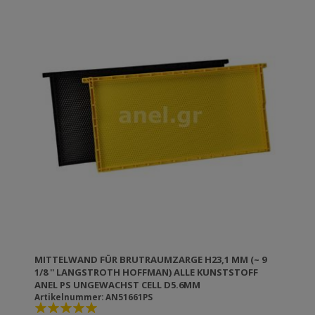
disinfected in a solution of caustic potash 5% at 80⁰C.
MITTELWAND FÜR BRUTRAUMZARGE H23,1 MM (~ 9
1/8 '' LANGSTROTH HOFFMAN) ALLE KUNSTSTOFF
ANEL PS UNGEWACHST CELL D5.6MM
Artikelnummer: AN51661PS