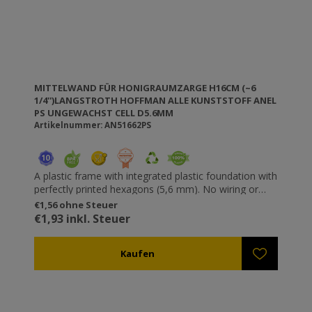
MITTELWAND FÜR HONIGRAUMZARGE H16CM (~6
1/4'')LANGSTROTH HOFFMAN ALLE KUNSTSTOFF ANEL
PS UNGEWACHST CELL D5.6MM
Artikelnummer: AN51662PS
A plastic frame with integrated plastic foundation with
perfectly printed hexagons (5,6 mm). No wiring or
riveting necessary. Resistant to wax moths. It does
€1,56 ohne Steuer
not get unfastened or loose and does not “sag”. You
€1,93 inkl. Steuer
can use higher speeds in the honey extractor without
destroying the comb (especially useful for thick honey
types such as fir). All ANEL plastic frames are
available waxed or unwaxed. If you want to wax ANEL
frames yourself you can either dip them in molten
wax (temperature 60-70⁰C) or wax them using a roll
dipped into molten wax. TIP: The ANEL frames can be