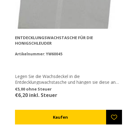
ENTDECKLUNGSWACHSTASCHE FÜR DIE
HONIGSCHLEUDER
Artikelnummer: YW60045
Legen Sie die Wachsdeckel in die
Entdecklungswachstasche und hängen sie diese an
die Halter ihrer Honigschleuder. Beginnen sie die
€5,00 ohne Steuer
Zentrifugation und ihre Deckel werden vom Honig
€6,20 inkl. Steuer
trocknen und der Wand der Tasche entflüchten.