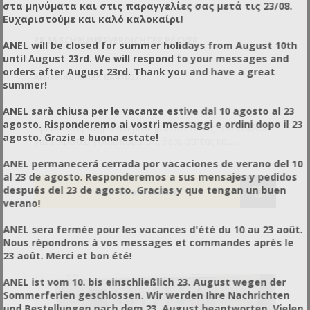
στα μηνύματα και στις παραγγελίες σας μετά τις 23/08.
Ευχαριστούμε και καλό καλοκαίρι!
RP 55 SCHRUMPFVERDICHTER PACKER
ANEL will be closed for summer holidays from August 10th
until August 23rd. We will respond to your messages and
orders after August 23rd. Thank you and have a great
Artikelnummer: BA41002
summer!
ANEL sarà chiusa per le vacanze estive dal 10 agosto al 23
agosto. Risponderemo ai vostri messaggi e ordini dopo il 23
Άμεσο σταμάτημα ανεμιστήρα στο τέλος του κύκλου
agosto. Grazie e buona estate!
για μικρότερη διασπορά της θερμότητας και
μεγαλύτερη εξοικονόμηση ενέργειας. Νέος πίνακας
ANEL permanecerá cerrada por vacaciones de verano del 10
με πλήκτρα μεμβράνης με αντοχή σε υγρά,
al 23 de agosto. Responderemos a sus mensajes y pedidos
ανεξάρτητος από την ηλεκτρονική κάρτα και εύκολος
después del 23 de agosto. Gracias y que tengan un buen
στη χρήση. Ηλεκτρονική κάρτα 10 προγραμμάτων.
verano!
Ισχυρότερος Κινητήρας κι ευκολότερη συντήρηση.
Τεχνικά χαρακτηριστικά: Παροχή ισχύος [V] :
ANEL sera fermée pour les vacances d'été du 10 au 23 août.
120/200/230 Μεγ. Παραγωγικότητα * [p/h] : 0-300
Nous répondrons à vos messages et commandes après le
Διαστάσεις Μπαρών Συγκόλλησης [mm]: 540x390
23 août. Merci et bon été!
Σύστημα Ψύξης: ΠΡΟΑΙΡΕΤΙΚΑ Συλλέκτης
ξακρίσματος: ΠΡΟΑΙΡΕΤΙΚΑ Μεγ. Διαστάσεις ρολού
ANEL ist vom 10. bis einschließlich 23. August wegen der
φιλμ [mm]: Φ250x600 Ύψος Εργασίας [mm]: 920 (με
Sommerferien geschlossen. Wir werden Ihre Nachrichten
βάση) Διαστάσεις Μηχανής (με ανοιχτή καμπάνα)
und Bestellungen nach dem 23. August beantworten. Vielen