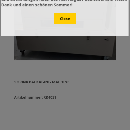
[mm]: 1230x770x1280 Διαστάσεις Μηχανής (με
Dank und einen schönen Sommer!
κλειστή καμπάνα) [mm]: 1230x770x1165 Βάρος
Μηχανής (καθαρό/μικτό) [Kg]: 100-130 Διαστάσεις
Βάσης [mm]: 1100x630x480 Βάρος Βάσης (καθαρό/
μεικτό) [Kg]: 20-22
SHRINK PACKAGING MACHINE
Artikelnummer: RK4031