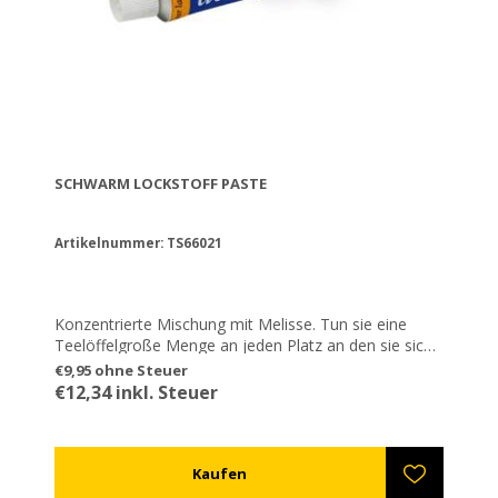
SCHWARM LOCKSTOFF PASTE
Artikelnummer: TS66021
Konzentrierte Mischung mit Melisse. Tun sie eine
Teelöffelgroße Menge an jeden Platz an den sie sich
wünschen das der Schwarm angezogen sein wird. Es
€9,95 ohne Steuer
funktioniert extrem gut.
€12,34 inkl. Steuer