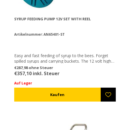
SYRUP FEEDING PUMP 12V SET WITH REEL
Artikelnummer: AN65401-ST
Easy and fast feeding of syrup to the bees. Forget
spilled syrups and carrying buckets. The 12 volt high
voltage syrup/water pump is equipped with an
€287,98 ohne Steuer
automatic pressure switch that opens and closes
€357,10 inkl. Steuer
automatically when you open and close the hose
nozzle mounted on a reel. (Same or similar with the
Auf Lager
photo)
Technical characteristics:
• Ability to pump 18.5 lt / pm
• Maximum flow rate: 7.8 (4.5GPM)
• Maximum pressure: 40PSI
• Motor voltage: 12V DC
• Automatic suction