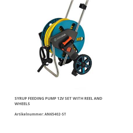
• Pressure switch protection: With fully automatic
ON/OFF control
The set includes:
• Syrup pump 12V
• Hose Nozzle Φ20
• Hose 3/4 25m
• Spool for rubber
• Connection adapters
• 2 Fittings 1/2 + 3/4
• 4 Quick Links 3/4
SYRUP FEEDING PUMP 12V SET WITH REEL AND
WHEELS
Artikelnummer: AN65402-ST