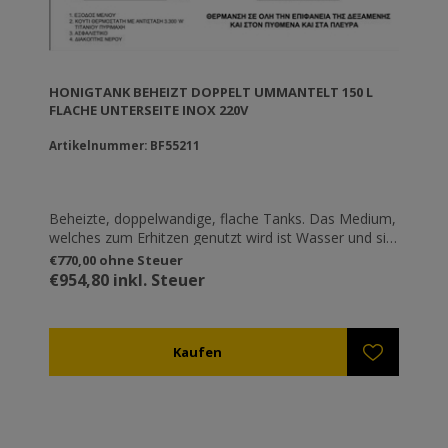
HONIGTANK BEHEIZT DOPPELT UMMANTELT 150 L
FLACHE UNTERSEITE INOX 220V
Artikelnummer: BF55211
Beheizte, doppelwandige, flache Tanks. Das Medium,
welches zum Erhitzen genutzt wird ist Wasser und sie
sind widerstandsfähig und beinhalten ein Thermostat
€770,00 ohne Steuer
das unabhängig arbeitet.
€954,80 inkl. Steuer