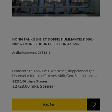
HONIGTANK BEHEIZT DOPPELT UMMANTELT 600L -
800KG L KONISCHE UNTERSEITE INOX 220V
Artikelnummer: GY55213
Ummantelte Tanks mit konischer, doppelwandiger
Unterseite für ein effektives Abfließen. Sie müssen mit
einer Beheizungseinheit verbunden sein und einer
€2200,00 ohne Steuer
Zirkulationspumpe für heiße Flüssigkeiten wie
€2728,00 inkl. Steuer
ref.AN55301. Ideal für Verpackungsanlagen.