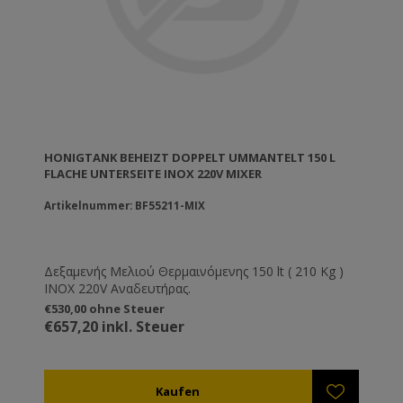
HONIGTANK BEHEIZT DOPPELT UMMANTELT 150 L
FLACHE UNTERSEITE INOX 220V MIXER
Artikelnummer: BF55211-MIX
Δεξαμενής Μελιού Θερμαινόμενης 150 lt ( 210 Kg )
ΙΝΟΧ 220V Αναδευτήρας.
€530,00 ohne Steuer
€657,20 inkl. Steuer