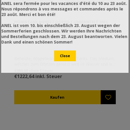
ANEL sera fermée pour les vacances d'été du 10 au 23 août.
Nous répondrons à vos messages et commandes après le
23 août. Merci et bon été!
HONIGTANK BEHEIZT DOPPELT UMMANTELT 300 L
ANEL ist vom 10. bis einschließlich 23. August wegen der
FLACHE UNTERSEITE INOX 220V
Sommerferien geschlossen. Wir werden Ihre Nachrichten
und Bestellungen nach dem 23. August beantworten. Vielen
Artikelnummer: BF55212
Dank und einen schönen Sommer!
Beheizte, doppelwandige, flache Tanks. Das Medium,
welches zum Erhitzen genutzt wird ist Wasser und sie
sind widerstandsfähig und beinhalten ein Thermostat
€986,00 ohne Steuer
das unabhängig arbeitet.
€1222,64 inkl. Steuer