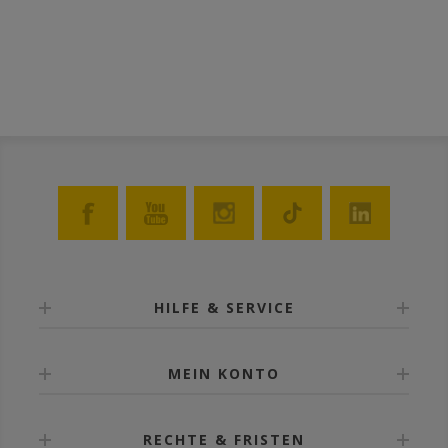
Ge
en,
we
me
HILFE & SERVICE
MEIN KONTO
RECHTE & FRISTEN