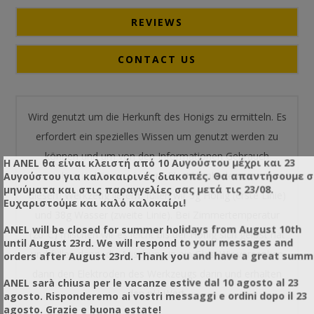
REVIEWS
CONTACT US
Wird genutzt um die Herkunft des Honigs zu ermitteln. Es
erfordert ein spezielles Wissen um genutzt werden zu
können und um von den Informationen Gebrauch
Η ANEL θα είναι κλειστή από 10 Αυγούστου μέχρι και 23
machen zu können. In dem Plastiktank, den wir mit
Αυγούστου για καλοκαιρινές διακοπές. Θα απαντήσουμε 
μηνύματα και στις παραγγελίες σας μετά τις 23/08.
diesem Werkzeug liefern, füllen wir 5g Honig (erste Linie)
Ευχαριστούμε και καλό καλοκαίρι!
und 38g Wasser (zweite Linie). Bei Zimmertemperatur
ANEL will be closed for summer holidays from August 10th
(20°C) mischen wir es leicht bis der Honig sich gelöst hat
until August 23rd. We will respond to your messages and
und füllen dann, die Mischung in ein Glas. Wir versenken
orders after August 23rd. Thank you and have a great summ
dann den Elektroden des Werkzeugs darin und erhalten
ANEL sarà chiusa per le vacanze estive dal 10 agosto al 23
den pH-Wert.
agosto. Risponderemo ai vostri messaggi e ordini dopo il 23
agosto. Grazie e buona estate!