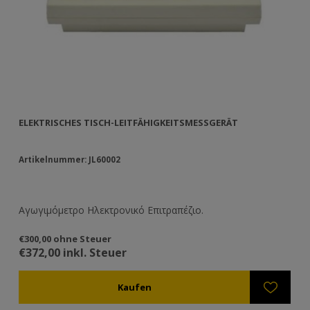
ELEKTRISCHES TISCH-LEITFÄHIGKEITSMESSGERÄT
TR
Artikelnummer: JL60002
Ar
Αγωγιμόμετρο Ηλεκτρονικό Επιτραπέζιο.
Mi
Me
n .
Bl
€300,00 ohne Steuer
€4
e
Da
€372,00 inkl. Steuer
€4
n
Le
id
Ke
vo