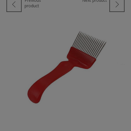
Previous
Next product
product