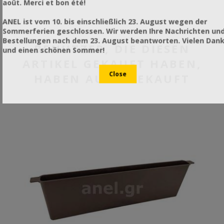
août. Merci et bon été!
ANEL ist vom 10. bis einschließlich 23. August wegen der
Sommerferien geschlossen. Wir werden Ihre Nachrichten un
Bestellungen nach dem 23. August beantworten. Vielen Dan
BENUTZER, DIE DIESEN
und einen schönen Sommer!
ARTIKEL GEKAUFT HABEN,
HABEN AUCH GEKAUFT