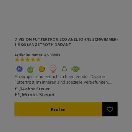
DIVISION FUTTERTROG ECO ANEL (OHNE SCHWIMMER)
1,5 KG LANGSTROTH DADANT
Artikelnummer: AN30003
Ein simpler und einfach zu benutzender Division
Futtertrog. Im inneren sind spezielle Vertiefungen,
damit die Bienen einfach herausklettern, aber es wird
€1,34 ohne Steuer
empfohlen etwas schwimmendes Material (Holz etc.)
€1,66 inkl. Steuer
zu nutzen, um ein Ertrinken der Bienen zu vermeiden.
Um ihn zu Befüllen muss er von Bienen geleert sein.
Die solide innere Struktur, wendet eine Deformation
beim Befüllen des Futtertrogs ab.