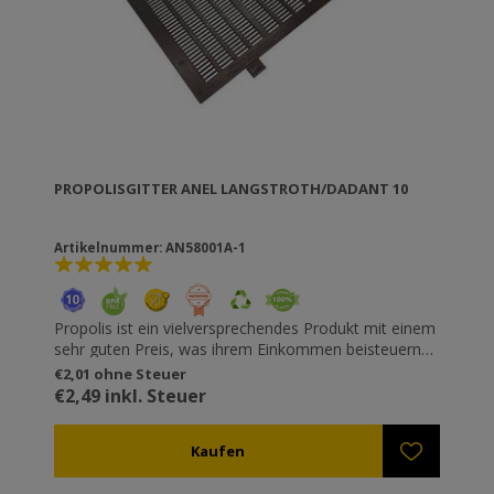
PROPOLISGITTER ANEL LANGSTROTH/DADANT 10
Artikelnummer: AN58001A-1
Propolis ist ein vielversprechendes Produkt mit einem
sehr guten Preis, was ihrem Einkommen beisteuern
könnte, ohne das ein großer Zeitaufwand benötigt
€2,01 ohne Steuer
wird. Die Propolisgitter werden zwischen der obersten
€2,49 inkl. Steuer
Zarge und dem Deckel platziert. Über dem
Propolisgitter und der Beutenabdeckung sollte etwas
Platz übrig sein, so dass Luftströme erzeugt werden
vor denen die Bienen sich zu schützen versuchen