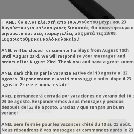
Η ANEL θα είναι κλειστή από 10 Αυγούστου μέχρι και 23
Αυγούστου για καλοκαιρινές διακοπές. Θα απαντήσουμε 
μηνύματα και στις παραγγελίες σας μετά τις 23/08.
Ευχαριστούμε και καλό καλοκαίρι!
ANEL will be closed for summer holidays from August 10th
ENTDECKLUNGSGABEL PRO SUPREME ORIGINAL EUROPÄISCH
EN
until August 23rd. We will respond to your messages and
orders after August 23rd. Thank you and have a great summ
Artikelnummer: SY60105
Ar
ANEL sarà chiusa per le vacanze estive dal 10 agosto al 23
agosto. Risponderemo ai vostri messaggi e ordini dopo il 23
agosto. Grazie e buona estate!
ι
Für den professionellen Gebrauch. Solide INOX Griffe mit
Η 
ANEL permanecerá cerrada por vacaciones de verano del 10 a
eingeschlossen. Die steifen Nadeln und speziellen
23 de agosto. Responderemos a sus mensajes y pedidos
Griffmaterialien machen sie besonders gegenüber derer von
€27,50 ohne Steuer
€1
después del 23 de agosto. Gracias y que tengan un buen
der Konkurrenz. Seien sie auf der Hut vor Kopien!
€34,10 inkl. Steuer
€1
verano!
ANEL sera fermée pour les vacances d'été du 10 au 23 août.
Nous répondrons à vos messages et commandes après le 23