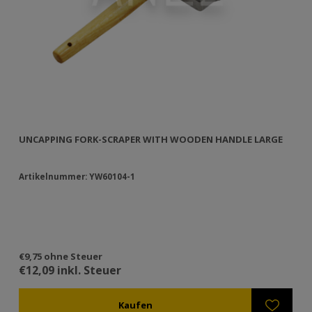
UNCAPPING FORK-SCRAPER WITH WOODEN HANDLE LARGE
UN
Artikelnummer: YW60104-1
Ar
€9,75 ohne Steuer
€9
€12,09 inkl. Steuer
€1