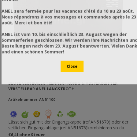
ANEL sera fermée pour les vacances d'été du 10 au 23 août.
Nous répondrons à vos messages et commandes après le 23
août. Merci et bon été!
ANEL ist vom 10. bis einschließlich 23. August wegen der
Sommerferien geschlossen. Wir werden Ihre Nachrichten un
Bestellungen nach dem 23. August beantworten. Vielen Dan
und einen schönen Sommer!
BEUTE VERTIKALER TRENNER - KÖNIGIN ABSPERRGITTER
PR
VERSTELLBAR ANEL LANGSTROTH
Artikelnummer: AN51100
Ar
λης
Lässt sich gut mit der Eingangskappe (ref.AN51670) oder der
Φι
seitlichen Eingangsablage (ref.AN51676)kombinieren so das
jede Sektion ihren eigenen Eingang hat, welche jede Beute
€6,41 ohne Steuer
€0