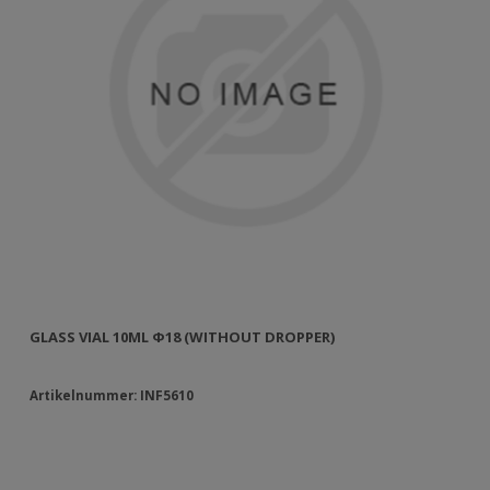
GLASS VIAL 10ML Φ18 (WITHOUT DROPPER)
GL
Artikelnummer: INF5610
Ar