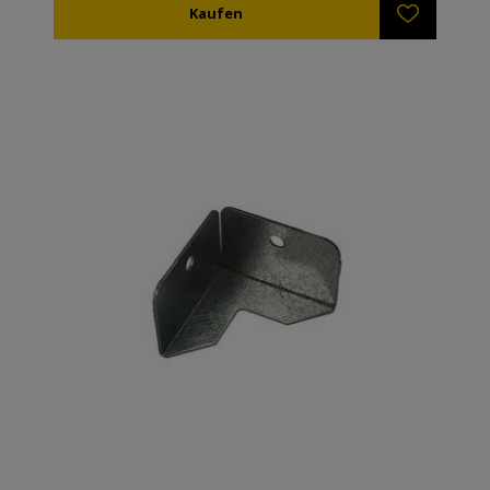
vorhanden (ref. AN51405) was das hinzu fügen eines
zweiten Absperrgitters erlaubt, um zwei Bienen im
selben Stock zu kombinieren. Widerstandsfähig
gegenüber Oxal- oder Ameisensäure, oder sogar
Dampf (bis zu 119°C).