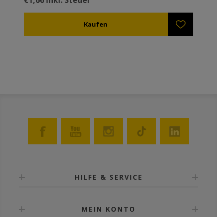
zu nutzen, um ein Ertrinken der Bienen zu vermeiden.
Um ihn zu Befüllen muss er von Bienen geleert sein.
Die solide innere Struktur, wendet eine Deformation
beim Befüllen des Futtertrogs ab.
HILFE & SERVICE
MEIN KONTO