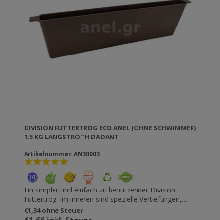
DIVISION FUTTERTROG ECO ANEL (OHNE SCHWIMMER)
1,5 KG LANGSTROTH DADANT
Artikelnummer: AN30003
Ein simpler und einfach zu benutzender Division
Futtertrog. Im inneren sind spezielle Vertiefungen,
damit die Bienen einfach herausklettern, aber es wird
€1,34 ohne Steuer
empfohlen etwas schwimmendes Material (Holz etc.)
€1,66 inkl. Steuer