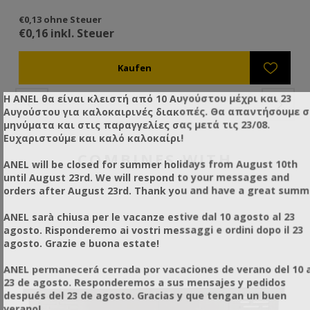
€0,13 ohne Steuer
€0
€0,16 inkl. Steuer
€0
Η ANEL θα είναι κλειστή από 10 Αυγούστου μέχρι και 23
Αυγούστου για καλοκαιρινές διακοπές. Θα απαντήσουμε 
μηνύματα και στις παραγγελίες σας μετά τις 23/08.
Ευχαριστούμε και καλό καλοκαίρι!
COMBINES WITH
ANEL will be closed for summer holidays from August 10th
until August 23rd. We will respond to your messages and
orders after August 23rd. Thank you and have a great summ
ANEL sarà chiusa per le vacanze estive dal 10 agosto al 23
agosto. Risponderemo ai vostri messaggi e ordini dopo il 23
agosto. Grazie e buona estate!
ANEL permanecerá cerrada por vacaciones de verano del 10 a
23 de agosto. Responderemos a sus mensajes y pedidos
después del 23 de agosto. Gracias y que tengan un buen
verano!