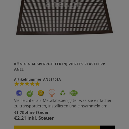
KÖNIGIN ABSPERRGITTER INJIZIERTES PLASTIK PP
ANEL
Artikelnummer: AN51401A
Viel leichter als Metallabsperrgitter was sie einfacher
zu transportieren, installieren und einsammeln am
Bienenstock macht. Perfekte Lücken, die die Bienen
€1,78 ohne Steuer
nicht verletzen. Nur 3mm dick, so dass die
€2,21 inkl. Steuer
Verbindungselemente befestigt werden können. Auch
mit integrierten Plastikrahmen mit Eingängen