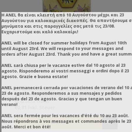
Η ANEL θα είναι κλειστή από 10 Αυγούστου μέχρι και 23
Αυγούστου για καλοκαιρινές διακοπές. Θα απαντήσουμε 
μηνύματα και στις παραγγελίες σας μετά τις 23/08.
Ευχαριστούμε και καλό καλοκαίρι!
ANEL will be closed for summer holidays from August 10th
until August 23rd. We will respond to your messages and
KANNE RUND MIT DECKEL 1 KG
orders after August 23rd. Thank you and have a great summ
ANEL sarà chiusa per le vacanze estive dal 10 agosto al 23
Artikelnummer: DA31000
agosto. Risponderemo ai vostri messaggi e ordini dopo il 23
agosto. Grazie e buona estate!
ANEL permanecerá cerrada por vacaciones de verano del 10 a
Wir bieten eine große Vielfalt an Metall Containern für
23 de agosto. Responderemos a sus mensajes y pedidos
alle Geschmäcker und jeden Gebrauch an. Sie bieten
después del 23 de agosto. Gracias y que tengan un buen
verschiedene und geschmacksvolle Präsentationen
€0,65 ohne Steuer
verano!
Ihres Produktes an und sie sind eine ideale Lösung
€0,81 inkl. Steuer
zum Überführen und Senden von Honig da sie nicht
ANEL sera fermée pour les vacances d'été du 10 au 23 août.
kaputt gehen, so wie es Glasgefäße tun.
Nous répondrons à vos messages et commandes après le 23
août. Merci et bon été!