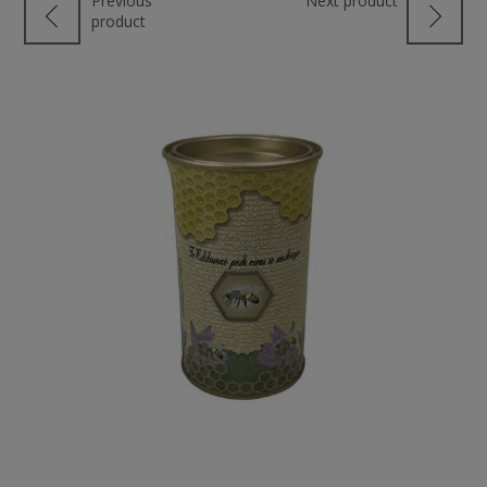
Previous
Next product
product