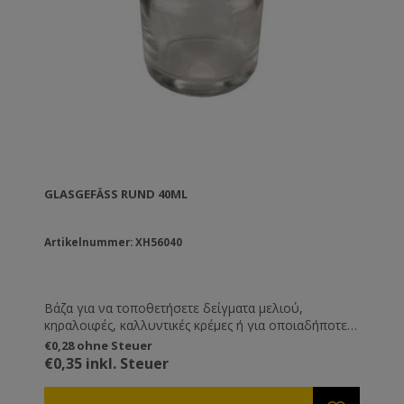
GLASGEFÄSS RUND 40ML
Artikelnummer: XH56040
Βάζα για να τοποθετήσετε δείγματα μελιού,
κηραλοιφές, καλλυντικές κρέμες ή για οποιαδήποτε
άλλη χρήση εσείς επιθυμείτε.
€0,28 ohne Steuer
€0,35 inkl. Steuer