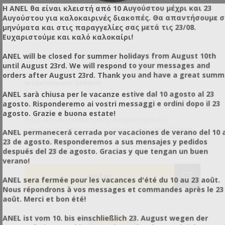
Η ANEL θα είναι κλειστή από 10 Αυγούστου μέχρι και 23
Αυγούστου για καλοκαιρινές διακοπές. Θα απαντήσουμε 
μηνύματα και στις παραγγελίες σας μετά τις 23/08.
Ευχαριστούμε και καλό καλοκαίρι!
ANEL will be closed for summer holidays from August 10th
GLASGEFÄSS RUND 40ML
until August 23rd. We will respond to your messages and
orders after August 23rd. Thank you and have a great summ
Artikelnummer: XH56040
ANEL sarà chiusa per le vacanze estive dal 10 agosto al 23
agosto. Risponderemo ai vostri messaggi e ordini dopo il 23
agosto. Grazie e buona estate!
Βάζα για να τοποθετήσετε δείγματα μελιού,
κηραλοιφές, καλλυντικές κρέμες ή για οποιαδήποτε
ANEL permanecerá cerrada por vacaciones de verano del 10 a
άλλη χρήση εσείς επιθυμείτε.
€0,28 ohne Steuer
23 de agosto. Responderemos a sus mensajes y pedidos
€0,35 inkl. Steuer
después del 23 de agosto. Gracias y que tengan un buen
verano!
ANEL sera fermée pour les vacances d'été du 10 au 23 août.
Nous répondrons à vos messages et commandes après le 23
août. Merci et bon été!
ANEL ist vom 10. bis einschließlich 23. August wegen der