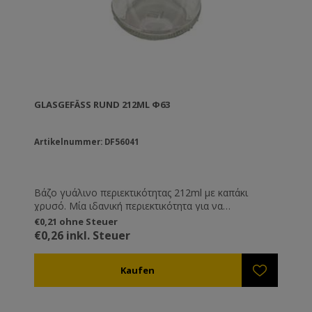
GLASGEFÄSS RUND 212ML Φ63
Artikelnummer: DF56041
Βάζο γυάλινο περιεκτικότητας 212ml με καπάκι
χρυσό. Μία ιδανική περιεκτικότητα για να
συσκευάζετε και να αποθηκεύετε μικρές ποσότητες
€0,21 ohne Steuer
μελιού ή για την παρασκευή κηραλοιφών ή κι άλλων
€0,26 inkl. Steuer
καλλυντικών προϊόντων.