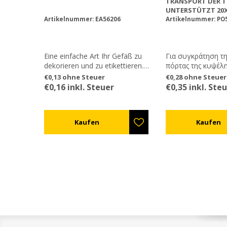
TRANSPORT DER 
UNTERSTÜTZT 20
Artikelnummer: EA56206
Artikelnummer: PO
Eine einfache Art Ihr Gefäß zu
Για συγκράτηση τη
dekorieren und zu etikettieren.
πόρτας της κυψέλη
Es kann mit Ihren Kontaktdaten
€0,13 ohne Steuer
€0,28 ohne Steuer
draufgedruckt bestellt werden,
€0,16 inkl. Steuer
€0,35 inkl. Ste
so wie auch der Kapazität und
dem Gültigkeitsdatum.