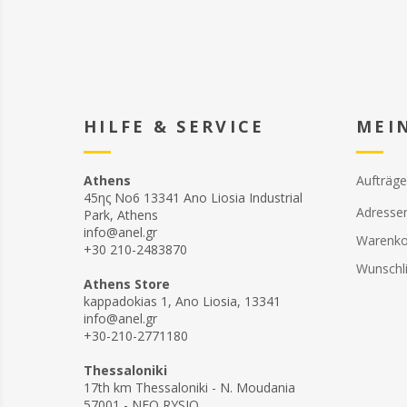
HILFE & SERVICE
MEI
Athens
Aufträge
45ης Νο6 13341 Ano Liosia Industrial
Adresse
Park, Athens
info@anel.gr
Warenko
+30 210-2483870
Wunschli
Athens Store
kappadokias 1, Ano Liosia, 13341
info@anel.gr
+30-210-2771180
Thessaloniki
17th km Thessaloniki - N. Moudania
57001 - NEO RYSIO