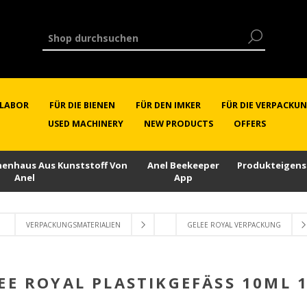
RLABOR
FÜR DIE BIENEN
FÜR DEN IMKER
FÜR DIE VERPACKU
USED MACHINERY
NEW PRODUCTS
OFFERS
enenhaus Aus Kunststoff Von
Anel Beekeeper
Produkteigens
Anel
App
VERPACKUNGSMATERIALIEN
GELEE ROYAL VERPACKUNG
EE ROYAL PLASTIKGEFÄSS 10ML 1 