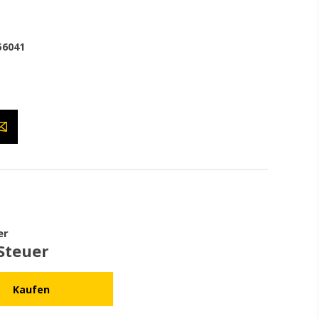
56041
er
 Steuer