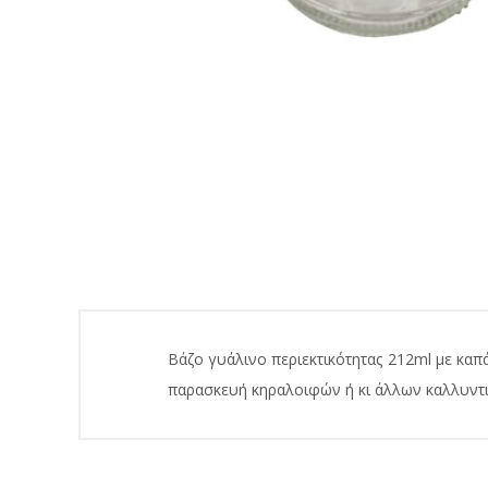
Βάζο γυάλινο περιεκτικότητας 212ml με καπά
παρασκευή κηραλοιφών ή κι άλλων καλλυντ