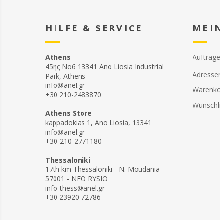
HILFE & SERVICE
MEI
Athens
Aufträge
45ης Νο6 13341 Ano Liosia Industrial
Adresse
Park, Athens
info@anel.gr
Warenko
+30 210-2483870
Wunschli
Athens Store
kappadokias 1, Ano Liosia, 13341
info@anel.gr
+30-210-2771180
Thessaloniki
17th km Thessaloniki - N. Moudania
57001 - NEO RYSIO
info-thess@anel.gr
+30 23920 72786