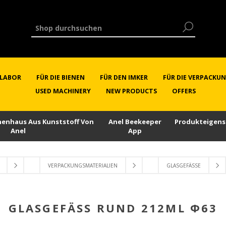
RLABOR
FÜR DIE BIENEN
FÜR DEN IMKER
FÜR DIE VERPACKU
USED MACHINERY
NEW PRODUCTS
OFFERS
enenhaus Aus Kunststoff Von
Anel Beekeeper
Produkteigens
Anel
App
VERPACKUNGSMATERIALIEN
GLASGEFÄSSE
GLASGEFÄSS RUND 212ML Φ63