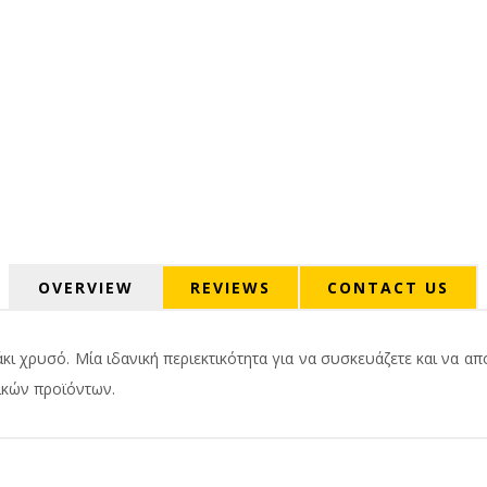
OVERVIEW
REVIEWS
CONTACT US
κι χρυσό. Μία ιδανική περιεκτικότητα για να συσκευάζετε και να απ
ικών προϊόντων.