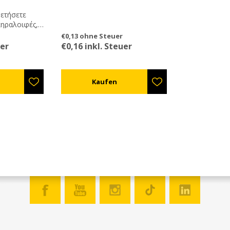
θετήσετε
κηραλοιφές,
 ή για
€0,13 ohne Steuer
 χρήση εσείς
uer
€0,16 inkl. Steuer