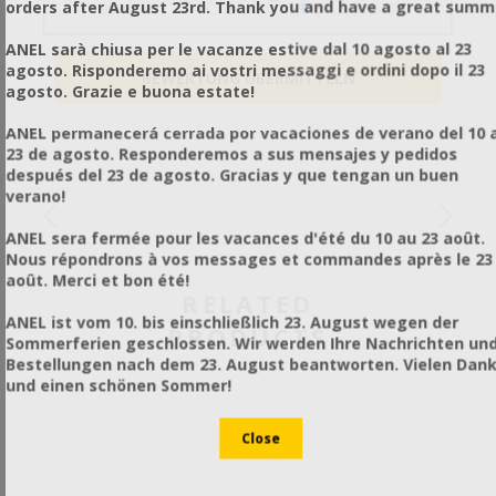
orders after August 23rd. Thank you and have a great summ
1
2
3
4
5
SCHLECHT
SEHR GUT
ANEL sarà chiusa per le vacanze estive dal 10 agosto al 23
agosto. Risponderemo ai vostri messaggi e ordini dopo il 23
agosto. Grazie e buona estate!
ANEL permanecerá cerrada por vacaciones de verano del 10 a
23 de agosto. Responderemos a sus mensajes y pedidos
después del 23 de agosto. Gracias y que tengan un buen
verano!
ANEL sera fermée pour les vacances d'été du 10 au 23 août.
Nous répondrons à vos messages et commandes après le 23
août. Merci et bon été!
RELATED
ANEL ist vom 10. bis einschließlich 23. August wegen der
PRODUCTS
Sommerferien geschlossen. Wir werden Ihre Nachrichten un
Bestellungen nach dem 23. August beantworten. Vielen Dan
und einen schönen Sommer!