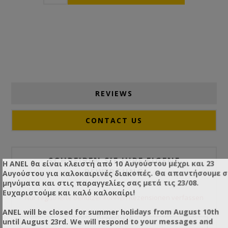
REVIEWS
CONTACT US
SCHREIBEN SIE IHRE EIGENE
Η ANEL θα είναι κλειστή από 10 Αυγούστου μέχρι και 23
BEWERTUNG
Αυγούστου για καλοκαιρινές διακοπές. Θα απαντήσουμε 
μηνύματα και στις παραγγελίες σας μετά τις 23/08.
Ευχαριστούμε και καλό καλοκαίρι!
Nur registrierte Benutzer können Rezensionen verfassen
ANEL will be closed for summer holidays from August 10th
Bewertung
until August 23rd. We will respond to your messages and