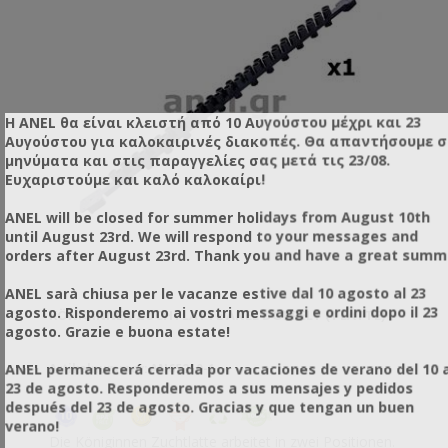
Η ANEL θα είναι κλειστή από 10 Αυγούστου μέχρι και 23
Αυγούστου για καλοκαιρινές διακοπές. Θα απαντήσουμε 
μηνύματα και στις παραγγελίες σας μετά τις 23/08.
Ευχαριστούμε και καλό καλοκαίρι!
ANEL will be closed for summer holidays from August 10th
until August 23rd. We will respond to your messages and
orders after August 23rd. Thank you and have a great summ
ANEL sarà chiusa per le vacanze estive dal 10 agosto al 23
agosto. Risponderemo ai vostri messaggi e ordini dopo il 23
KÖNIGINNEN ZUCHTLATTE ANEL DOPPELT (1 LATTE)
agosto. Grazie e buona estate!
ANEL permanecerá cerrada por vacaciones de verano del 10 a
Artikelnummer: AN65210-1
23 de agosto. Responderemos a sus mensajes y pedidos
después del 23 de agosto. Gracias y que tengan un buen
verano!
Die Königinnen Zuchtlatte arbeitet in zwei Positionen.