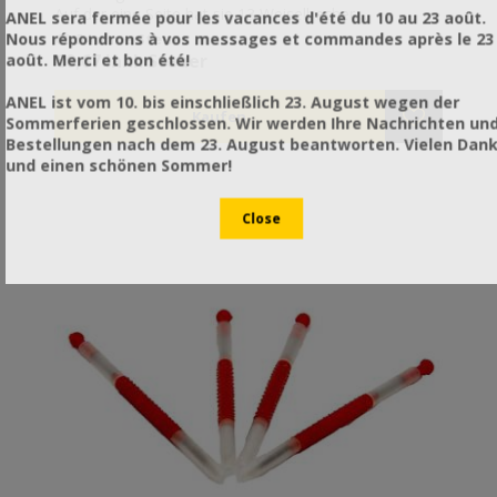
Auf der eine Seite hat sie 13 Weiselbecher
ANEL sera fermée pour les vacances d'été du 10 au 23 août.
(Bienenköniginnenzucht) und auf der anderen Seite 40
Nous répondrons à vos messages et commandes après le 23
€0,54 ohne Steuer
(Gelee royal). Eingliedernder Weiselbecher auf denen
€0,67 inkl. Steuer
août. Merci et bon été!
Umlarvungen direkt durchgeführt werden können
(Gelee Royal). Speziellen abnehmbare Weiselbecher
ANEL ist vom 10. bis einschließlich 23. August wegen der
sind auf der Leiste hinzugefügt und vereinfachen die
Sommerferien geschlossen. Wir werden Ihre Nachrichten un
Königinnenaufzucht, während spezielle Protektoren
Bestellungen nach dem 23. August beantworten. Vielen Dan
auf den Weiselbechern befestigt werden können, um
und einen schönen Sommer!
der Interaktion zwischen den Königinnen
vorzubeugen.