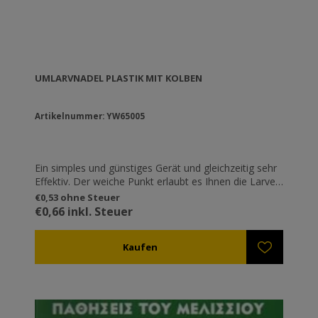
UMLARVNADEL PLASTIK MIT KOLBEN
Artikelnummer: YW65005
Ein simples und günstiges Gerät und gleichzeitig sehr
Effektiv. Der weiche Punkt erlaubt es Ihnen die Larven
mit Leichtigkeit zu nehmen und der
€0,53 ohne Steuer
Druckmechanismus erlaubt es sie in die künstlichen
€0,66 inkl. Steuer
Zelle zu lassen.