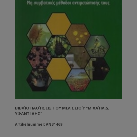
ΒΙΒΛΊΟ ΠΑΘΉΣΕΙΣ ΤΟΥ ΜΕΛΙΣΣΙΟΎ "ΜΙΧΑΉΛ Δ,
ΥΦΑΝΤΊΔΗΣ"
Artikelnummer: ANB1469