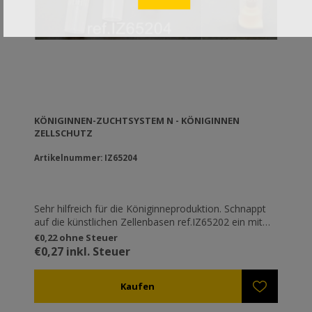
KÖNIGINNEN-ZUCHTSYSTEM N - KÖNIGINNEN
ZELLSCHUTZ
Artikelnummer: IZ65204
Sehr hilfreich für die Königinneproduktion. Schnappt
auf die künstlichen Zellenbasen ref.IZ65202 ein mit
der Königinnenzelle und nachdem es von den
€0,22 ohne Steuer
Arbeiterbienen versiegelt ist, kann es durch das
€0,27 inkl. Steuer
Schließen des Deckels isoliert werden. Folglich
besteht in einer Beute in der wir mehr als eine
Königinnenzelle haben keine Gefahr für die Flucht
einer Bienenkönigin und das attackieren der anderen.