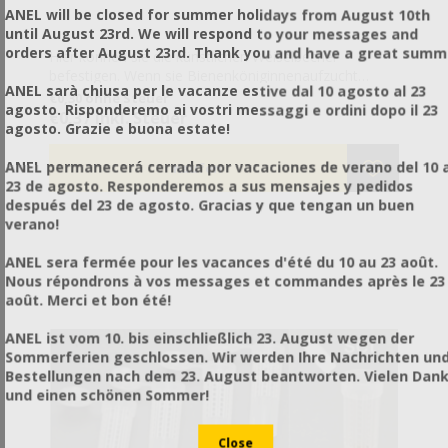
ANEL will be closed for summer holidays from August 10th
until August 23rd. We will respond to your messages and
orders after August 23rd. Thank you and have a great summ
Hier können sie die künstlichen Weiselbecher
befestigen. Wenn sie Bienenköniginnenaufzucht
ANEL sarà chiusa per le vacanze estive dal 10 agosto al 23
betreiben wollen, werden Sie sie nützlich finden, weil
€0,30 ohne Steuer
agosto. Risponderemo ai vostri messaggi e ordini dopo il 23
sie auf den Königinnenzellenschutz ref.IZ65204
€0,37 inkl. Steuer
agosto. Grazie e buona estate!
einrasten.
ANEL permanecerá cerrada por vacaciones de verano del 10 a
23 de agosto. Responderemos a sus mensajes y pedidos
después del 23 de agosto. Gracias y que tengan un buen
verano!
ANEL sera fermée pour les vacances d'été du 10 au 23 août.
Nous répondrons à vos messages et commandes après le 23
août. Merci et bon été!
ANEL ist vom 10. bis einschließlich 23. August wegen der
Sommerferien geschlossen. Wir werden Ihre Nachrichten un
Bestellungen nach dem 23. August beantworten. Vielen Dan
und einen schönen Sommer!