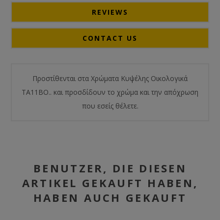
REVIEWS
CONTACT US
Προστίθενται στα Χρώματα Κυψέλης Οικολογικά
TA11BO.. και προσδίδουν το χρώμα και την απόχρωση
που εσείς θέλετε.
BENUTZER, DIE DIESEN
ARTIKEL GEKAUFT HABEN,
HABEN AUCH GEKAUFT