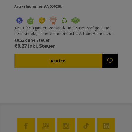
Artikelnummer: AN65620U
ANEL Königinnen Versand- und Zusetzkäfige. Eine
sehr simple, sichere und einfache Art die Bienen zu
transportieren und zu zusetzen. Mit einem Raum der
€0,22 ohne Steuer
den Bienen ein "sicheres Gefühl" liefert. Mit
€0,27 inkl. Steuer
verstellbarer Freigabegeschwindigkeit. Rastet auf der
Oberseite eines anderen ein für einen sicheren
Transport. Für den Import können sie zwischen die
Rahmen gehangen werden, oder mit ihren speziellen
"Füßen" auf einen Rahmen genagelt werden.