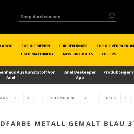
RLABOR
FÜR DIE BIENEN
FÜR DEN IMKER
FÜR DIE VERPACKU
USED MACHINERY
NEW PRODUCTS
OFFERS
enenhaus Aus Kunststoff Von
Anel Beekeeper
Produkteigens
Anel
App
& IHRE TEILE
BEUTEN WARTUNG
FARBEN
DFARBE METALL GEMALT BLAU 3