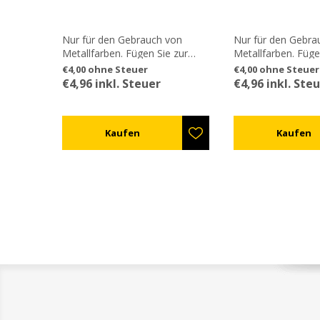
Nur für den Gebrauch von
Nur für den Gebra
Metallfarben. Fügen Sie zur
Metallfarben. Füge
Grundfarbe ref.TA11ΧΜ1 oder
Grundfarbe ref.T
€4,00 ohne Steuer
€4,00 ohne Steuer
ref.TA11ΧΜ2 die benötigte
ref.TA11ΧΜ2 die b
€4,96 inkl. Steuer
€4,96 inkl. Ste
Menge hinzu, um den
Menge hinzu, um 
gewünschten Ton an zu passen.
gewünsc