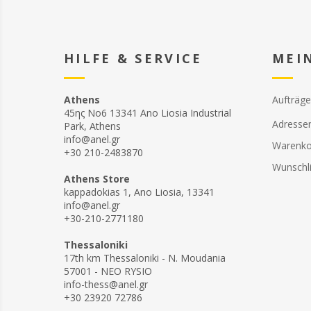
HILFE & SERVICE
MEI
Athens
Aufträge
45ης Νο6 13341 Ano Liosia Industrial
Adresse
Park, Athens
info@anel.gr
Warenko
+30 210-2483870
Wunschli
Athens Store
kappadokias 1, Ano Liosia, 13341
info@anel.gr
+30-210-2771180
Thessaloniki
17th km Thessaloniki - N. Moudania
57001 - NEO RYSIO
info-thess@anel.gr
+30 23920 72786