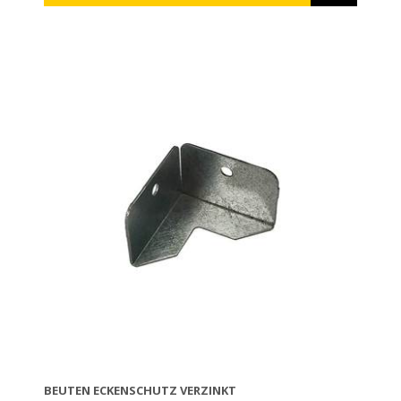
available waxed or unwaxed. If you want to wax ANEL
frames yourself you can either dip them in molten
wax (temperature 60-70⁰C) or wax them using a roll
dipped into molten wax. TIP: The ANEL frames can be
disinfected in a solution of caustic potash 5% at 80⁰C.
BEUTEN ECKENSCHUTZ VERZINKT