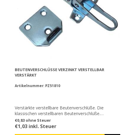
BEUTENVERSCHLÜSSE VERZINKT VERSTELLBAR V
ERSTÄRKT
Artikelnummer: PZ51810
Verstärkte verstellbare Beutenverschlüße. Die
klassischen verstellbaren Beutenverschlüße.
Verstellbar, sodass sie in verschiedenen Höhen
€0,83 ohne Steuer
einschnappen können (z.B. wenn eine Trennplatte
€1,03 inkl. Steuer
zwischen zwei Ebenen eingeführt wird). Sie sind mit