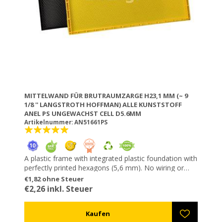
MITTELWAND FÜR BRUTRAUMZARGE H23,1 MM (~ 9
1/8 '' LANGSTROTH HOFFMAN) ALLE KUNSTSTOFF
ANEL PS UNGEWACHST CELL D5.6MM
Artikelnummer: AN51661PS
A plastic frame with integrated plastic foundation with
perfectly printed hexagons (5,6 mm). No wiring or
riveting necessary. Resistant to wax moths. It does
€1,82 ohne Steuer
not get unfastened or loose and does not “sag”. You
€2,26 inkl. Steuer
can use higher speeds in the honey extractor without
destroying the comb (especially useful for thick honey
types such as fir). All ANEL plastic frames are