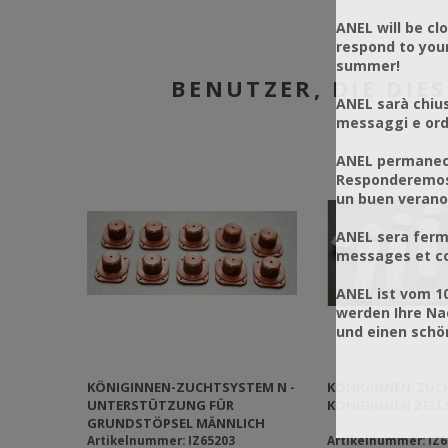
ANEL will be cl
respond to you
summer!
BENUTZER, DIE DIE
ANEL sarà chius
messaggi e ordi
ANEL permanece
Responderemos 
un buen verano
ANEL sera ferm
messages et co
ANEL ist vom 1
werden Ihre Na
und einen sch
KÖNIGINNEN-ZUCHTSYSTEM N -
KÖNIGINNEN-ZUCH
UNTERSTÜTZUNG FÜR
KÖNIGINNEN ZEL
GRUNDSTÖPSEL MÄNNLICH
Artikelnummer: IZ65203
Artikelnummer: IZ