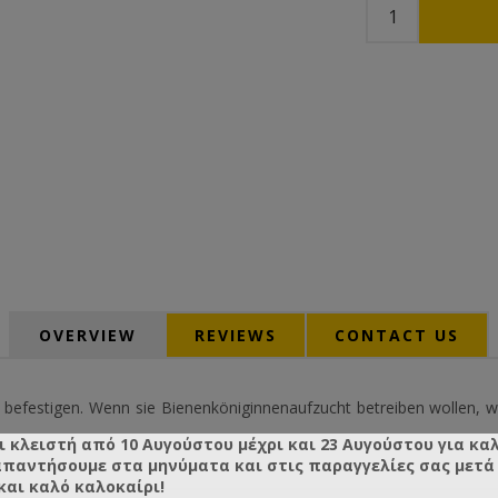
OVERVIEW
REVIEWS
CONTACT US
 befestigen. Wenn sie Bienenköniginnenaufzucht betreiben wollen, wer
.
ι κλειστή από 10 Αυγούστου μέχρι και 23 Αυγούστου για κα
απαντήσουμε στα μηνύματα και στις παραγγελίες σας μετά τ
και καλό καλοκαίρι!