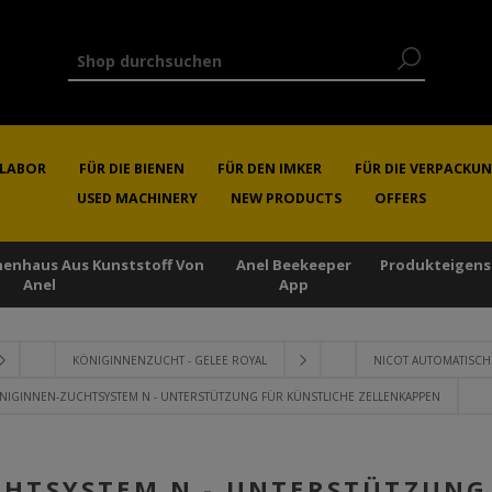
RLABOR
FÜR DIE BIENEN
FÜR DEN IMKER
FÜR DIE VERPACKU
USED MACHINERY
NEW PRODUCTS
OFFERS
enenhaus Aus Kunststoff Von
Anel Beekeeper
Produkteigens
Anel
App
KÖNIGINNENZUCHT - GELEE ROYAL
NICOT AUTOMATISCH
NIGINNEN-ZUCHTSYSTEM N - UNTERSTÜTZUNG FÜR KÜNSTLICHE ZELLENKAPPEN
HTSYSTEM N - UNTERSTÜTZUNG