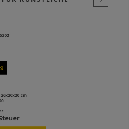
65202
26x20x20 cm
00
er
 Steuer