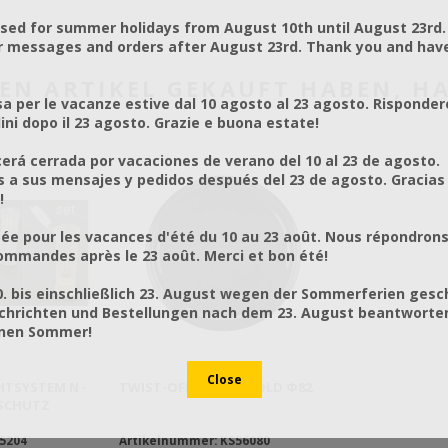
osed for summer holidays from August 10th until August 23rd.
r messages and orders after August 23rd. Thank you and hav
SEN ARTIKEL GEKAUFT HABEN, 
a per le vacanze estive dal 10 agosto al 23 agosto. Risponder
ni dopo il 23 agosto. Grazie e buona estate!
rá cerrada por vacaciones de verano del 10 al 23 de agosto.
a sus mensajes y pedidos después del 23 de agosto. Gracias
!
ée pour les vacances d'été du 10 au 23 août. Nous répondrons
mmandes après le 23 août. Merci et bon été!
0. bis einschließlich 23. August wegen der Sommerferien gesc
chrichten und Bestellungen nach dem 23. August beantworten
önen Sommer!
TSYSTEM N -
TWIST-OFF DECKEL GOLD Φ82
LSCHUTZ
65204
Artikelnummer: KS56080