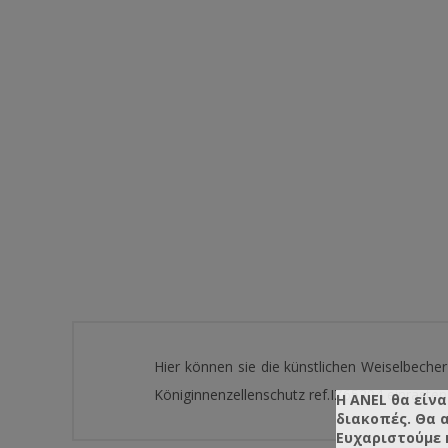
Hier können sie die künstlichen Weiselbecher
Königinnenzellenschutz ref.IZ65204 einrasten
Η ANEL θα είνα
διακοπές. Θα 
Ευχαριστούμε 