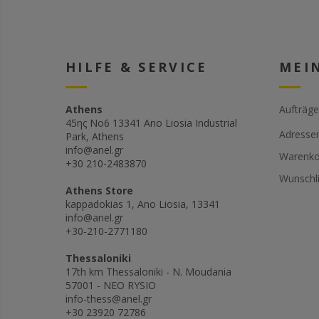
HILFE & SERVICE
MEI
Athens
Aufträge
45ης Νο6 13341 Ano Liosia Industrial
Adresse
Park, Athens
info@anel.gr
Warenko
+30 210-2483870
Wunschli
Athens Store
kappadokias 1, Ano Liosia, 13341
info@anel.gr
+30-210-2771180
Thessaloniki
17th km Thessaloniki - N. Moudania
57001 - NEO RYSIO
info-thess@anel.gr
+30 23920 72786