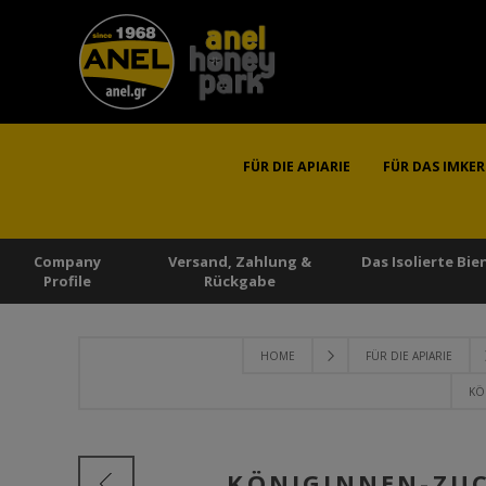
FÜR DIE APIARIE
FÜR DAS IMKE
Company
Versand, Zahlung &
Das Isolierte Bi
Profile
Rückgabe
HOME
FÜR DIE APIARIE
KÖ
KÖNIGINNEN-ZUC