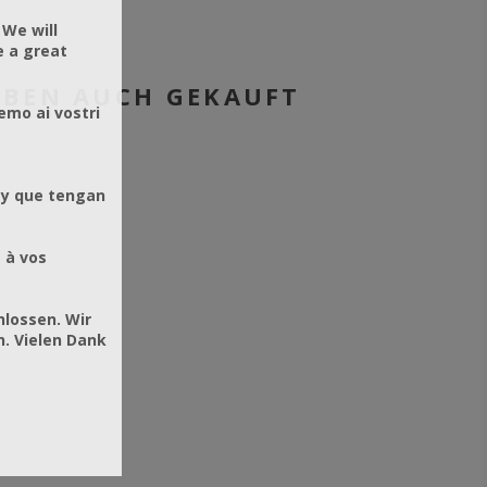
 We will
e a great
HABEN AUCH GEKAUFT
emo ai vostri
 y que tengan
 à vos
hlossen. Wir
. Vielen Dank