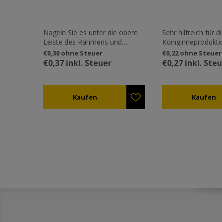
Nageln Sie es unter die obere
Sehr hilfreich für d
Leiste des Rahmens und
Königinneprodukti
kreieren sie einen festen Platz
auf die künstliche
€0,30 ohne Steuer
€0,22 ohne Steuer
um vorrübergehend Künstliche
ref.IZ65202 ein mi
€0,37 inkl. Steuer
€0,27 inkl. Ste
Weiselbecher Basen ref.IZ65202
Königinnenzelle 
einzurasten.
es von den Arbeit
versiegelt ist, kan
Schließen des Decke
werden. Folglich be
Beute in der wir m
Königinnenzelle h
Gefahr für die Fluc
Bienenkönigin und
attackieren der an