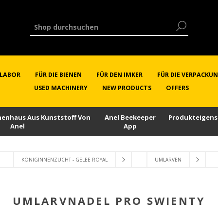
RLABOR
FÜR DIE BIENEN
FÜR DEN IMKER
FÜR DIE VERPACKU
USED MACHINERY
NEW PRODUCTS
OFFERS
enenhaus Aus Kunststoff Von
Anel Beekeeper
Produkteigens
Anel
App
KÖNIGINNENZUCHT - GELEE ROYAL
UMLARVEN
UMLARVNADEL PRO SWIENTY