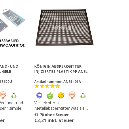
AND- UND
KÖNIGIN ABSPERRGITTER
L GELB
INJIZIERTES PLASTIK PP ANEL
65620U
Artikelnummer: AN51401A
Versand- und
Viel leichter als
 sehr simple,
Metallabsperrgitter was sie
he Art die
einfacher zu transportieren,
€1,78 ohne Steuer
tieren und zu
installieren und einsammeln am
uer
€2,21 inkl. Steuer
em Raum der
Bienenstock macht. Perfekte