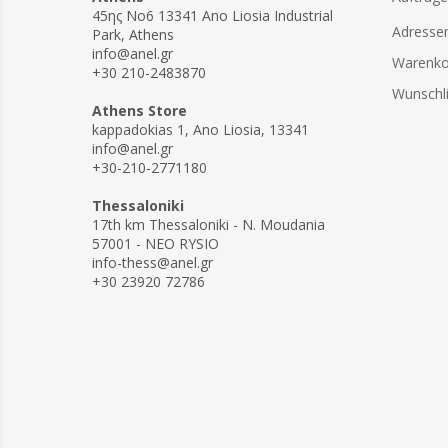
45ης Νο6 13341 Ano Liosia Industrial
Adresse
Park, Athens
info@anel.gr
Warenko
+30 210-2483870
Wunschli
Athens Store
kappadokias 1, Ano Liosia, 13341
info@anel.gr
+30-210-2771180
Thessaloniki
17th km Thessaloniki - N. Moudania
57001 - NEO RYSIO
info-thess@anel.gr
+30 23920 72786