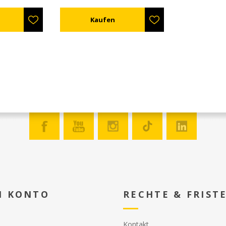
cheres
Lücken, die die Bienen nicht
 verstellbarer
verletzen. Nur 3mm dick, so
gkeit. Rastet
dass die Verbindungselemente
eines anderen
befestigt werden können. Auch
ren Transport.
mit integrierten Plastikrahmen
nnen sie
mit Eingängen vorhanden (ref.
men gehangen
AN51405) was das hinzu fügen
hren
eines zweiten Absperrgitters
 auf einen
erlaubt, um zwei Bienen im
werden.
selben Stock zu kombinieren.
Widerstandsfähig gegenüber
Oxal- oder Ameisensäure, oder
sogar Dampf (bis zu 119°C).
N KONTO
RECHTE & FRIST
Kontakt