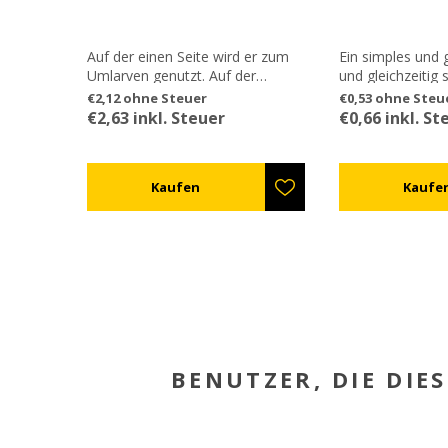
 mit
Auf der einen Seite wird er zum
Ein simples und 
 welcher
Umlarven genutzt. Auf der
und gleichzeitig 
chnelle
anderen Seite ist er dazu gestaltet
weiche Punkt erl
€2,12 ohne Steuer
€0,53 ohne Steu
ohne zu
die Larven vor der Extraktion des
Larven mit Leich
€2,63 inkl. Steuer
€0,66 inkl. St
änder
Gelee royal zu entfernen.
und der Druckm
erlaubt es sie in
Zelle zu lassen.
BENUTZER, DIE DIE