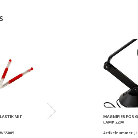
S
LASTIK MIT
GRAFTING TOOL PLASTIC WITH
MAGNIFIER FOR 
UMLARV
PISTON BAMBOO
LAMP 220V
YW65005
Artikelnummer: YW65006
Artikelnummer: J
Artikel