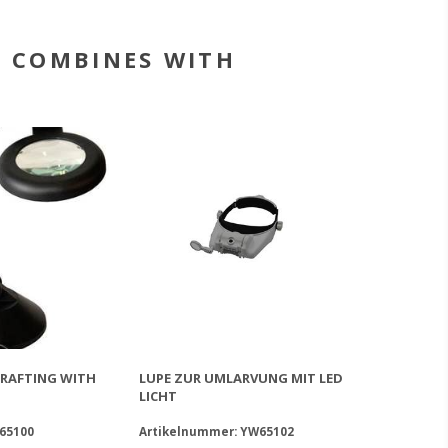
COMBINES WITH
GRAFTING WITH
NADEL INOX
LUPE ZUR UMLARVUNG MIT LED
UMLARVNADEL PRO FÜR
LICHT
LINKSHÄNDER SWIENTY
L65100
nummer: SY65003
Artikelnummer: YW65102
Artikelnummer: SY6500L