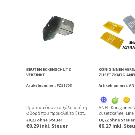
BEUTEN ECKENSCHUTZ
KÖNIGINNEN VERS
VERZINKT
ZUSETZKÄFIG ANE
Artikelnummer: PZ51703
Artikelnummer: AN
Προστατεύουν το ξύλο από τη
ANEL Königinnen 
φθορά που προκαλεί το ξέστρο
Zusetzkäfige. Eine
κατά τις επιθεωρήσεις.
sichere und einfac
€0,23 ohne Steuer
€0,22 ohne Steuer
Bienen zu transpor
€0,29 inkl. Steuer
€0,27 inkl. Ste
zusetzen. Mit ein