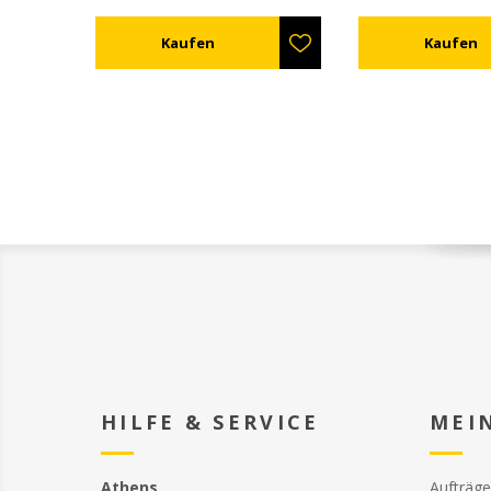
den Bienen ein "si
Gefühl" liefert. Mit
Freigabegeschwindi
auf der Oberseite 
ein für einen siche
Für den Import kö
zwischen die Rah
werden, oder mit i
speziellen "Füßen"
Rahmen genagelt 
HILFE & SERVICE
MEI
Athens
Aufträge