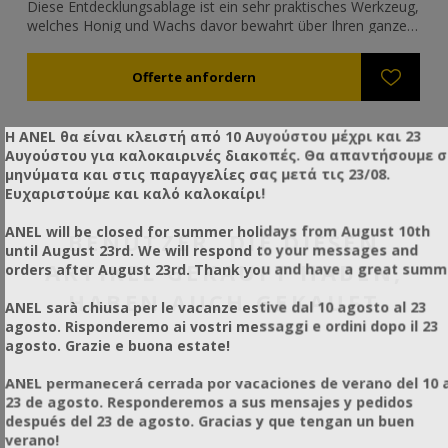
Diese Entdecklungsablage ist ein sehr praktisches Werkzeug,
Mi
welches Honig und Wachs davor bewahrt über Ihren ganzen
un
Desktop zu laufen. Platzieren Sie einfach die Bienenwabe die
Ve
Sie gerne entdeckeln würden auf den querlaufenden
Au
Rahmenhalter der Ablage. Der Vorteil dieser Ablage ist, dass
ro
sie einfach auseinander genommen werden kann und dass
die Bienenwabenhalterablage als Deckel für die
Η ANEL θα είναι κλειστή από 10 Αυγούστου μέχρι και 23
Plastikablage dienen kann. Sie hat einen perforierten Einsatz
Αυγούστου για καλοκαιρινές διακοπές. Θα απαντήσουμε 
aus rostfreiem Stahl um Zellendeckel zu sieben. Für 1
μηνύματα και στις παραγγελίες σας μετά τις 23/08.
Person und den Amateurgebrauch.
Ευχαριστούμε και καλό καλοκαίρι!
ANEL will be closed for summer holidays from August 10th
BENUTZER, DIE DIESEN
until August 23rd. We will respond to your messages and
ARTIKEL GEKAUFT HABEN,
orders after August 23rd. Thank you and have a great summ
HABEN AUCH GEKAUFT
ANEL sarà chiusa per le vacanze estive dal 10 agosto al 23
agosto. Risponderemo ai vostri messaggi e ordini dopo il 23
agosto. Grazie e buona estate!
ANEL permanecerá cerrada por vacaciones de verano del 10 a
23 de agosto. Responderemos a sus mensajes y pedidos
después del 23 de agosto. Gracias y que tengan un buen
verano!