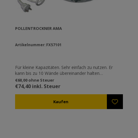
POLLENTROCKNER AMA
Artikelnummer: FX57101
Für kleine Kapazitäten. Sehr einfach zu nutzen. Er
kann bis zu 10 Wände übereinander halten
(einhergehend mit 3 Wänden). Er kann auch zum
€60,00 ohne Steuer
Trocknen von Früchten, Pilzen etc.. genutzt werden.
€74,40 inkl. Steuer
Die Wand hat einen Durchmesser von 30cm. Leistung
220V