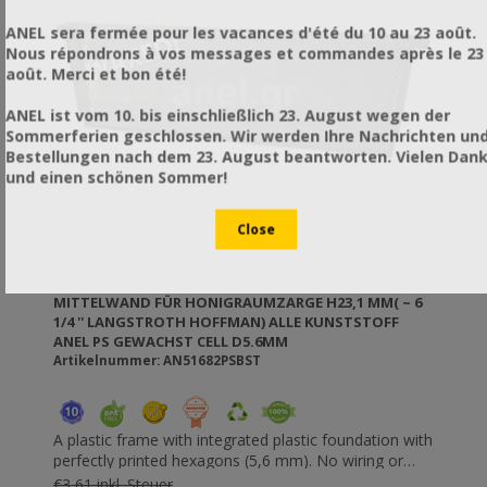
ANEL sera fermée pour les vacances d'été du 10 au 23 août.
Nous répondrons à vos messages et commandes après le 23
août. Merci et bon été!
ANEL ist vom 10. bis einschließlich 23. August wegen der
Sommerferien geschlossen. Wir werden Ihre Nachrichten un
Bestellungen nach dem 23. August beantworten. Vielen Dan
und einen schönen Sommer!
MITTELWAND FÜR HONIGRAUMZARGE H23,1 MM( ~ 6
1/4 '' LANGSTROTH HOFFMAN) ALLE KUNSTSTOFF
ANEL PS GEWACHST CELL D5.6MM
Artikelnummer: AN51682PSBST
A plastic frame with integrated plastic foundation with
perfectly printed hexagons (5,6 mm). No wiring or
riveting necessary. Resistant to wax moths. It does
€3,61 inkl. Steuer