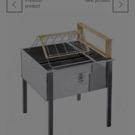
Previous
Next product
product