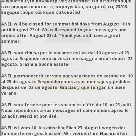
Artikelnummer:
PY60030ST
Αυγούστου για καλοκαιρινές διακοπές. Θα απαντήσουμε
στα μηνύματα και στις παραγγελίες σας μετά τις 23/08.
Ευχαριστούμε και καλό καλοκαίρι!
ANEL will be closed for summer holidays from August 10th
until August 23rd. We will respond to your messages and
orders after August 23rd. Thank you and have a great
summer!
ANEL sarà chiusa per le vacanze estive dal 10 agosto al 23
agosto. Risponderemo ai vostri messaggi e ordini dopo il 23
Gewicht:
195,00 Kg
agosto. Grazie e buona estate!
Items / Package:
1
ANEL permanecerá cerrada por vacaciones de verano del 10
al 23 de agosto. Responderemos a sus mensajes y pedidos
Offerte anfordern
después del 23 de agosto. Gracias y que tengan un buen
verano!
ANEL sera fermée pour les vacances d'été du 10 au 23 août.
Nous répondrons à vos messages et commandes après le
23 août. Merci et bon été!
ANEL ist vom 10. bis einschließlich 23. August wegen der
OVERVIEW
Sommerferien geschlossen. Wir werden Ihre Nachrichten