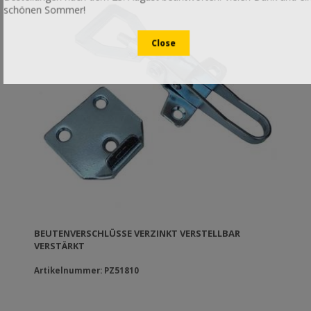
schönen Sommer!
BEUTENVERSCHLÜSSE VERZINKT VERSTELLBAR V
ERSTÄRKT
Artikelnummer: PZ51810