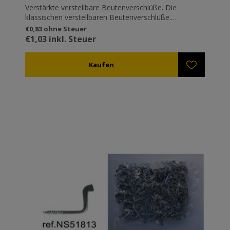
Verstärkte verstellbare Beutenverschlüße. Die
klassischen verstellbaren Beutenverschlüße.
Verstellbar, sodass sie in verschiedenen Höhen
€0,83 ohne Steuer
einschnappen können (z.B. wenn eine Trennplatte
€1,03 inkl. Steuer
zwischen zwei Ebenen eingeführt wird). Sie sind mit
Sicherheit die bekanntesten Verschlüsse in
Griechenland. Verzinkt um Rosten zu vermeiden.