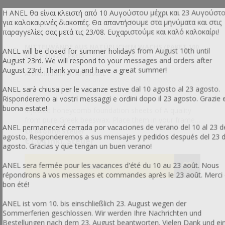
Η ANEL θα είναι κλειστή από 10 Αυγούστου μέχρι και 23 Αυγούστ
για καλοκαιρινές διακοπές. Θα απαντήσουμε στα μηνύματα και στις
παραγγελίες σας μετά τις 23/08. Ευχαριστούμε και καλό καλοκαίρι!
MITTELWÄNDE AUS NATÜRLICHEM WACHS (PAKET 100
ANEL will be closed for summer holidays from August 10th until
STK.)- EINZELPREIS
August 23rd. We will respond to your messages and orders after
August 23rd. Thank you and have a great summer!
Artikelnummer: AN5080XL
ANEL sarà chiusa per le vacanze estive dal 10 agosto al 23 agosto.
Risponderemo ai vostri messaggi e ordini dopo il 23 agosto. Grazie 
buona estate!
Injected honeycomb foundation sheets of A quality
from pure Greek beeswax. Place them in your frames
ANEL permanecerá cerrada por vacaciones de verano del 10 al 23 d
as a base, so that the bees can then build them with
€0,84 ohne Steuer
agosto. Responderemos a sus mensajes y pedidos después del 23 
their own wax.
€1,04 inkl. Steuer
agosto. Gracias y que tengan un buen verano!
ANEL sera fermée pour les vacances d'été du 10 au 23 août. Nous
répondrons à vos messages et commandes après le 23 août. Merci 
bon été!
ANEL ist vom 10. bis einschließlich 23. August wegen der
Sommerferien geschlossen. Wir werden Ihre Nachrichten und
Bestellungen nach dem 23. August beantworten. Vielen Dank und ei