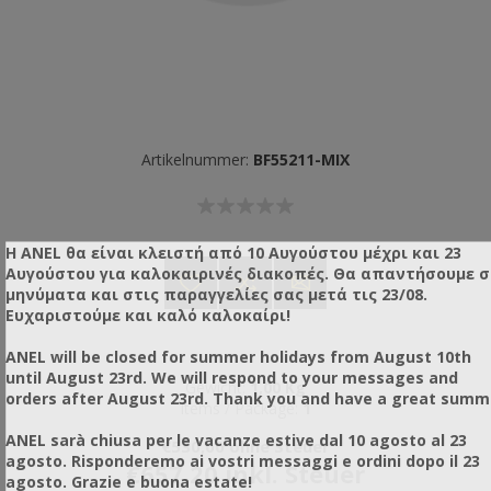
Artikelnummer:
BF55211-MIX
Η ANEL θα είναι κλειστή από 10 Αυγούστου μέχρι και 23
Αυγούστου για καλοκαιρινές διακοπές. Θα απαντήσουμε 
μηνύματα και στις παραγγελίες σας μετά τις 23/08.
Ευχαριστούμε και καλό καλοκαίρι!
ANEL will be closed for summer holidays from August 10th
until August 23rd. We will respond to your messages and
Gewicht:
1,00 Kg
orders after August 23rd. Thank you and have a great summ
Items / Package:
1
ANEL sarà chiusa per le vacanze estive dal 10 agosto al 23
€530,00 ohne Steuer
agosto. Risponderemo ai vostri messaggi e ordini dopo il 23
€657,20 inkl. Steuer
agosto. Grazie e buona estate!