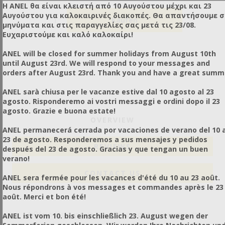
Η ANEL θα είναι κλειστή από 10 Αυγούστου μέχρι και 23
Αυγούστου για καλοκαιρινές διακοπές. Θα απαντήσουμε 
μηνύματα και στις παραγγελίες σας μετά τις 23/08.
Ευχαριστούμε και καλό καλοκαίρι!
ANEL will be closed for summer holidays from August 10th
until August 23rd. We will respond to your messages and
orders after August 23rd. Thank you and have a great summ
ANEL sarà chiusa per le vacanze estive dal 10 agosto al 23
agosto. Risponderemo ai vostri messaggi e ordini dopo il 23
agosto. Grazie e buona estate!
OVERVIEW
ANEL permanecerá cerrada por vacaciones de verano del 10 a
23 de agosto. Responderemos a sus mensajes y pedidos
REVIEWS
después del 23 de agosto. Gracias y que tengan un buen
verano!
CONTACT US
ANEL sera fermée pour les vacances d'été du 10 au 23 août.
Nous répondrons à vos messages et commandes après le 23
août. Merci et bon été!
Αιθέρια έλαια για να προσθέσετε στις κρέμες σας, τα
ANEL ist vom 10. bis einschließlich 23. August wegen der
Sommerferien geschlossen. Wir werden Ihre Nachrichten un