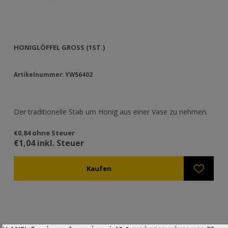
HONIGLÖFFEL GROSS (1ST.)
HO
Artikelnummer: YW56402
Ar
Der traditionelle Stab um Honig aus einer Vase zu nehmen.
Ξύ
Εξ
€0,84 ohne Steuer
€0
€1,04 inkl. Steuer
€1