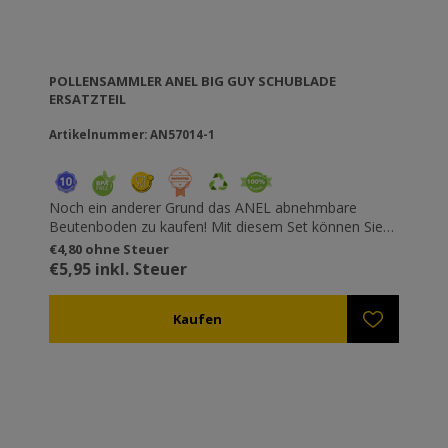
POLLENSAMMLER ANEL BIG GUY SCHUBLADE
ERSATZTEIL
Artikelnummer: AN57014-1
Noch ein anderer Grund das ANEL abnehmbare
Beutenboden zu kaufen! Mit diesem Set können Sie
ANEL Beutenböden zu Pollensammler konvertieren
€4,80 ohne Steuer
zu jeder Zeit, wie Sie wünschen. Seine Lücken für den
€5,95 inkl. Steuer
Polleneinschluss haben die selbe Form, wie die der
klassischen ANEL Sammler, die die Bienen nicht
verletzen. Pollen werden in den selben speziellen
Schalen gesammelt die im Set inklusive sind. Die
Schalen rasten von der Vorderseite einfach ein und
aus, ohne das die Notwendigkeit besteht, die Beute
zu bewegen.