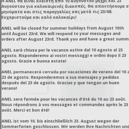
BENUTZER, DIE DIESEN
Η ANEL θα είναι κλειστή από 10 Αυγούστου μέχρι και 23
Αυγούστου για καλοκαιρινές διακοπές. Θα απαντήσουμε 
ARTIKEL GEKAUFT HABEN,
μηνύματα και στις παραγγελίες σας μετά τις 23/08.
Ευχαριστούμε και καλό καλοκαίρι!
HABEN AUCH GEKAUFT
ANEL will be closed for summer holidays from August 10th
until August 23rd. We will respond to your messages and
orders after August 23rd. Thank you and have a great summ
ANEL sarà chiusa per le vacanze estive dal 10 agosto al 23
agosto. Risponderemo ai vostri messaggi e ordini dopo il 23
agosto. Grazie e buona estate!
ANEL permanecerá cerrada por vacaciones de verano del 10 a
23 de agosto. Responderemos a sus mensajes y pedidos
después del 23 de agosto. Gracias y que tengan un buen
verano!
ANEL sera fermée pour les vacances d'été du 10 au 23 août.
Nous répondrons à vos messages et commandes après le 23
août. Merci et bon été!
ANEL ist vom 10. bis einschließlich 23. August wegen der
Sommerferien geschlossen. Wir werden Ihre Nachrichten un