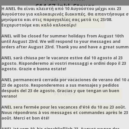
€14,67 inkl. Steuer
Η ANEL θα είναι κλειστή από 10 Αυγούστου μέχρι και 23
Αυγούστου για καλοκαιρινές διακοπές. Θα απαντήσουμε 
μηνύματα και στις παραγγελίες σας μετά τις 23/08.
Ευχαριστούμε και καλό καλοκαίρι!
ANEL will be closed for summer holidays from August 10th
until August 23rd. We will respond to your messages and
orders after August 23rd. Thank you and have a great summ
ANEL sarà chiusa per le vacanze estive dal 10 agosto al 23
agosto. Risponderemo ai vostri messaggi e ordini dopo il 23
agosto. Grazie e buona estate!
OVERVIEW
ANEL permanecerá cerrada por vacaciones de verano del 10 a
23 de agosto. Responderemos a sus mensajes y pedidos
después del 23 de agosto. Gracias y que tengan un buen
REVIEWS
verano!
ANEL sera fermée pour les vacances d'été du 10 au 23 août.
CONTACT US
Nous répondrons à vos messages et commandes après le 23
août. Merci et bon été!
ANEL ist vom 10. bis einschließlich 23. August wegen der