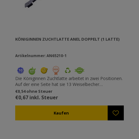
KÖNIGINNEN ZUCHTLATTE ANEL DOPPELT (1 LATTE)
Artikelnummer: AN65210-1
Die Königinnen Zuchtlatte arbeitet in zwei Positionen.
Auf der eine Seite hat sie 13 Weiselbecher
(Bienenköniginnenzucht) und auf der anderen Seite 40
€0,54 ohne Steuer
(Gelee royal). Eingliedernder Weiselbecher auf denen
€0,67 inkl. Steuer
Umlarvungen direkt durchgeführt werden können
(Gelee Royal). Speziellen abnehmbare Weiselbecher
sind auf der Leiste hinzugefügt und vereinfachen die
Königinnenaufzucht, während spezielle Protektoren
auf den Weiselbechern befestigt werden können, um
der Interaktion zwischen den Königinnen
vorzubeugen.