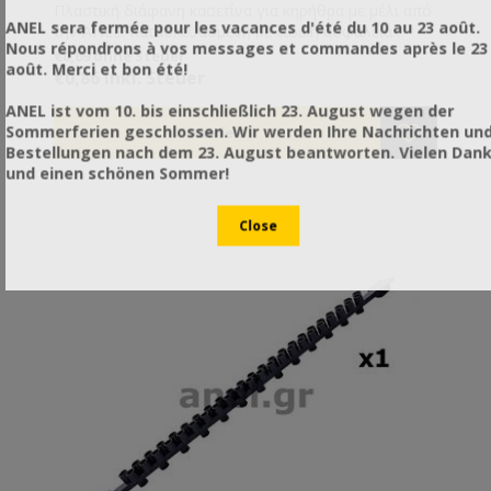
Πλαστική διάφανη κασετίνα για κηρήθρα με μέλι από
ANEL sera fermée pour les vacances d'été du 10 au 23 août.
την ANEL. Κατασκευασμένη με ειδική ασφάλεια
Nous répondrons à vos messages et commandes après le 23
διάρρηξης που εγγυάται στον πελάτη την αγνότητα
€0,69 ohne Steuer
août. Merci et bon été!
του προϊόντος. Χωράει το 1/10 της κηρήθρας των
€0,86 inkl. Steuer
Langstroth πλαισίων σας. Για μεγάλη παραγγελία
ANEL ist vom 10. bis einschließlich 23. August wegen der
υπάρχει η δυνατότητα ειδικής παραγγελίας με
Sommerferien geschlossen. Wir werden Ihre Nachrichten un
τυπωμένη την επωνυμία σας στο καπάκι.
Bestellungen nach dem 23. August beantworten. Vielen Dan
Κατασκευασμένη από πλαστικό κατάλληλο για
und einen schönen Sommer!
τρόφιμα.