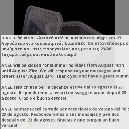
Η ANEL θα είναι κλειστή από 10 Αυγούστου μέχρι και 23
Αυγούστου για καλοκαιρινές διακοπές. Θα απαντήσουμε 
μηνύματα και στις παραγγελίες σας μετά τις 23/08.
Ευχαριστούμε και καλό καλοκαίρι!
ANEL will be closed for summer holidays from August 10th
until August 23rd. We will respond to your messages and
orders after August 23rd. Thank you and have a great summ
ANEL sarà chiusa per le vacanze estive dal 10 agosto al 23
agosto. Risponderemo ai vostri messaggi e ordini dopo il 23
GESCHNITTENE WABEN CONTAINER ANEL 1/10
agosto. Grazie e buona estate!
ANEL permanecerá cerrada por vacaciones de verano del 10 a
Artikelnummer: AN51780ST
23 de agosto. Responderemos a sus mensajes y pedidos
después del 23 de agosto. Gracias y que tengan un buen
verano!