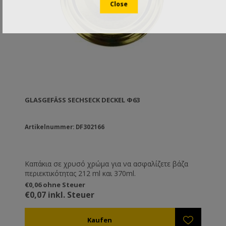
GLASGEFÄSS SECHSECK DECKEL Φ63
Artikelnummer: DF302166
Καπάκια σε χρυσό χρώμα για να ασφαλίζετε βάζα
περιεκτικότητας 212 ml και 370ml.
€0,06 ohne Steuer
€0,07 inkl. Steuer