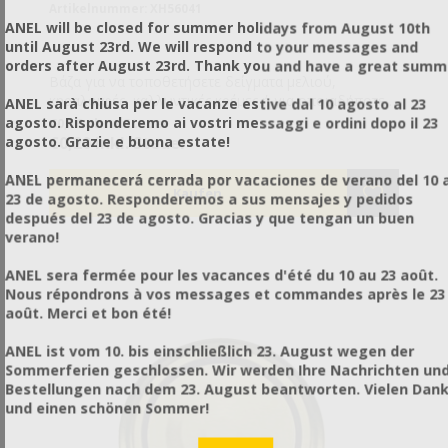
Artikelnummer: XH56041
ANEL will be closed for summer holidays from August 10th
until August 23rd. We will respond to your messages and
orders after August 23rd. Thank you and have a great summ
Βάζα για να τοποθετήσετε δείγματα μελιού,
κηραλοιφές, καλλυντικές κρέμες ή για οποιαδήποτε
ANEL sarà chiusa per le vacanze estive dal 10 agosto al 23
άλλη χρήση εσείς επιθυμείτε.
agosto. Risponderemo ai vostri messaggi e ordini dopo il 23
€0,16 ohne Steuer
€0,20 inkl. Steuer
agosto. Grazie e buona estate!
ANEL permanecerá cerrada por vacaciones de verano del 10 a
23 de agosto. Responderemos a sus mensajes y pedidos
después del 23 de agosto. Gracias y que tengan un buen
verano!
ANEL sera fermée pour les vacances d'été du 10 au 23 août.
Nous répondrons à vos messages et commandes après le 23
août. Merci et bon été!
ANEL ist vom 10. bis einschließlich 23. August wegen der
Sommerferien geschlossen. Wir werden Ihre Nachrichten un
Bestellungen nach dem 23. August beantworten. Vielen Dan
und einen schönen Sommer!