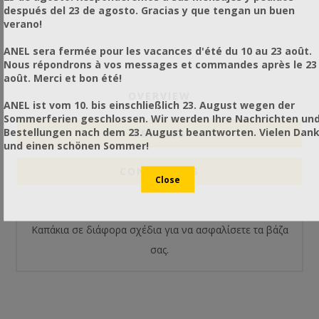
después del 23 de agosto. Gracias y que tengan un buen
verano!
ANEL sera fermée pour les vacances d'été du 10 au 23 août.
Nous répondrons à vos messages et commandes après le 23
août. Merci et bon été!
OVERVIEW
ANEL ist vom 10. bis einschließlich 23. August wegen der
Sommerferien geschlossen. Wir werden Ihre Nachrichten un
Bestellungen nach dem 23. August beantworten. Vielen Dan
REVIEWS
und einen schönen Sommer!
CONTACT US
Καπάκια σε διάφορα σχέδια για να ασφαλίσετε τα βάζα
σας.