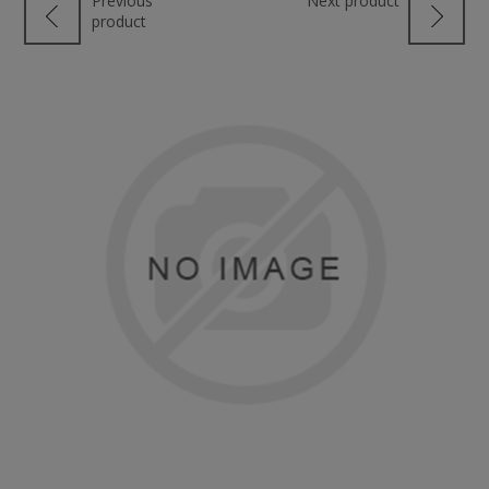
Previous
Next product
product