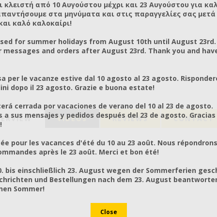
ι κλειστή από 10 Αυγούστου μέχρι και 23 Αυγούστου για κα
απαντήσουμε στα μηνύματα και στις παραγγελίες σας μετά τ
και καλό καλοκαίρι!
osed for summer holidays from August 10th until August 23rd.
r messages and orders after August 23rd. Thank you and hav
a per le vacanze estive dal 10 agosto al 23 agosto. Risponder
ni dopo il 23 agosto. Grazie e buona estate!
rá cerrada por vacaciones de verano del 10 al 23 de agosto.
a sus mensajes y pedidos después del 23 de agosto. Gracias
ERVIEW
VIDEOS
REVIEWS
CONTACT 
!
ée pour les vacances d'été du 10 au 23 août. Nous répondrons
mmandes après le 23 août. Merci et bon été!
0. bis einschließlich 23. August wegen der Sommerferien gesc
chrichten und Bestellungen nach dem 23. August beantworten
önen Sommer!