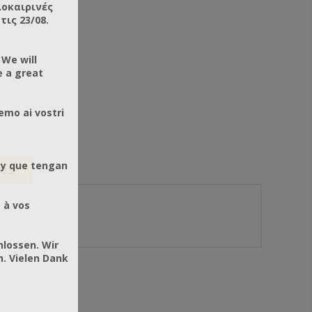
λοκαιρινές
ις 23/08.
 We will
e a great
emo ai vostri
 y que tengan
US
 à vos
hlossen. Wir
. Vielen Dank