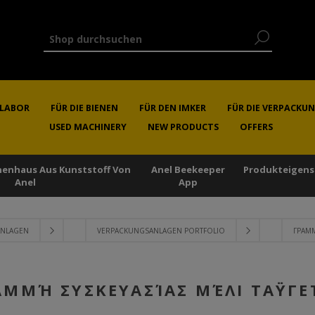
RLABOR
FÜR DIE BIENEN
FÜR DEN IMKER
FÜR DIE VERPACKU
USED MACHINERY
NEW PRODUCTS
OFFERS
enenhaus Aus Kunststoff Von
Anel Beekeeper
Produkteigens
Anel
App
ANLAGEN
VERPACKUNGSANLAGEN PORTFOLIO
ΓΡΑΜΜ
ΑΜΜΉ ΣΥΣΚΕΥΑΣΊΑΣ ΜΈΛΙ ΤΑΫΓΕ