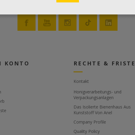
N KONTO
RECHTE & FRIST
Kontakt
n
Honigverarbeitungs- und
Verpackungsanlagen
rb
Das Isolierte Bienenhaus Aus
ste
Kunststoff Von Anel
Company Profile
Quality Policy