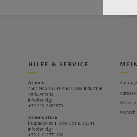
HILFE & SERVICE
MEI
Athens
Aufträge
45ης Νο6 13341 Ano Liosia Industrial
Adresse
Park, Athens
info@anel.gr
Warenko
+30 210-2483870
Wunschli
Athens Store
kappadokias 1, Ano Liosia, 13341
info@anel.gr
+30-210-2771180