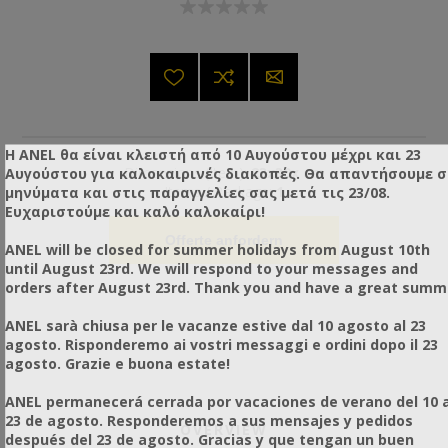
Η ANEL θα είναι κλειστή από 10 Αυγούστου μέχρι και 23
Dimensions (Item):
23x30x cm
Αυγούστου για καλοκαιρινές διακοπές. Θα απαντήσουμε 
Items / Package:
1
μηνύματα και στις παραγγελίες σας μετά τις 23/08.
Ευχαριστούμε και καλό καλοκαίρι!
Offerte anfordern
ANEL will be closed for summer holidays from August 10th
until August 23rd. We will respond to your messages and
orders after August 23rd. Thank you and have a great summ
ANEL sarà chiusa per le vacanze estive dal 10 agosto al 23
agosto. Risponderemo ai vostri messaggi e ordini dopo il 23
agosto. Grazie e buona estate!
ANEL permanecerá cerrada por vacaciones de verano del 10 a
23 de agosto. Responderemos a sus mensajes y pedidos
OVERVIEW
después del 23 de agosto. Gracias y que tengan un buen