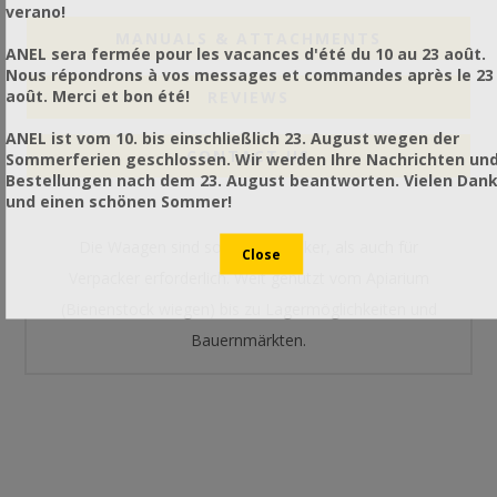
verano!
MANUALS & ATTACHMENTS
ANEL sera fermée pour les vacances d'été du 10 au 23 août.
Nous répondrons à vos messages et commandes après le 23
août. Merci et bon été!
REVIEWS
ANEL ist vom 10. bis einschließlich 23. August wegen der
CONTACT US
Sommerferien geschlossen. Wir werden Ihre Nachrichten un
Bestellungen nach dem 23. August beantworten. Vielen Dan
und einen schönen Sommer!
Die Waagen sind sowohl für Imker, als auch für
Verpacker erforderlich. Weit genutzt vom Apiarium
(Bienenstock wiegen) bis zu Lagermöglichkeiten und
Bauernmärkten.