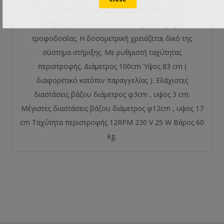
συνδυασμό με τη δοσομετρική. Μπορεί να
αναβαθμιστεί και να συνδεθεί με διάδρομο
τροφοδοσίας. Η δοσομετρική χρειάζεται δικό της
σύστημα στήριξης. Με ρυθμιστή ταχύτητας
περιστροφής. Διάμετρος 100cm Ύψος 83 cm (
διαφορετικό κατόπιν παραγγελίας ). Ελάχιστες
διαστάσεις βάζου διάμετρος φ3cm , υψος 3 cm.
Μέγιστες διαστάσεις βάζου διάμετρος φ12cm , υψος 17
cm Ταχύτητα περιστροφής 12RPM 230 V 25 W Βάρος 60
kg.