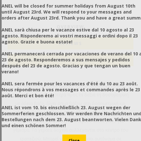
ANEL will be closed for summer holidays from August 10th
until August 23rd. We will respond to your messages and
orders after August 23rd. Thank you and have a great summ
OVERVIEW
ANEL sarà chiusa per le vacanze estive dal 10 agosto al 23
agosto. Risponderemo ai vostri messaggi e ordini dopo il 23
agosto. Grazie e buona estate!
REVIEWS
ANEL permanecerá cerrada por vacaciones de verano del 10 a
23 de agosto. Responderemos a sus mensajes y pedidos
CONTACT US
después del 23 de agosto. Gracias y que tengan un buen
verano!
ANEL sera fermée pour les vacances d'été du 10 au 23 août.
Το περιστρεφόμενο τραπέζι σταθμού δοσομέτρησης
Nous répondrons à vos messages et commandes après le 23
τροφοδοτεί από αριστερά προς τα δεξιά τη δοσομετρική
août. Merci et bon été!
με άδεια βάζα, δίνει σήμα βάζου στη δοσομετρική και
ANEL ist vom 10. bis einschließlich 23. August wegen der
στη συνέχεια λαμβάνει σήμα πλήρωσης βάζου από τη
Sommerferien geschlossen. Wir werden Ihre Nachrichten un
Bestellungen nach dem 23. August beantworten. Vielen Dan
δοσομετρική και φέρνει το επόμενο άδειο βάζο για
und einen schönen Sommer!
γέμισμα. Τα γεμάτα δοχεία συλλέγονται στο κέντρο του
τραπεζιού. Μπορεί να λειτουργήσει αυτόνομα σε