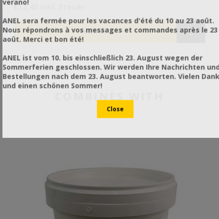
verano!
αν
€12,40 inkl. Steuer
€5
επανέρχον
ANEL sera fermée pour les vacances d'été du 10 au 23 août.
πρ
Nous répondrons à vos messages et commandes après le 23
Απ
août. Merci et bon été!
μέ
Συ
ANEL ist vom 10. bis einschließlich 23. August wegen der
με
Sommerferien geschlossen. Wir werden Ihre Nachrichten un
να
Bestellungen nach dem 23. August beantworten. Vielen Dan
κυ
und einen schönen Sommer!
COMBINES WITH