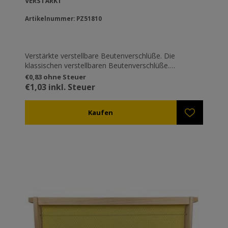
ERSTÄRKT
Artikelnummer: PZ51810
Verstärkte verstellbare Beutenverschlüße. Die
klassischen verstellbaren Beutenverschlüße.
Verstellbar, sodass sie in verschiedenen Höhen
€0,83 ohne Steuer
einschnappen können (z.B. wenn eine Trennplatte
€1,03 inkl. Steuer
zwischen zwei Ebenen eingeführt wird). Sie sind mit
Sicherheit die bekanntesten Verschlüsse in
Griechenland. Verzinkt um Rosten zu vermeiden.