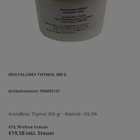
KRISTALLINES THYMOL 300 G
CO
Artikelnummer: PD60551ST
Ar
Kristallines Thymol 300 gr - Reinheit >99,5%
Te
€15,79 ohne Steuer
€1
€19,58 inkl. Steuer
€1