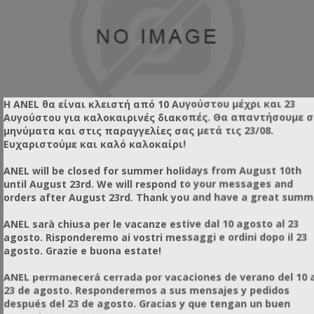
Η ANEL θα είναι κλειστή από 10 Αυγούστου μέχρι και 23
Αυγούστου για καλοκαιρινές διακοπές. Θα απαντήσουμε 
μηνύματα και στις παραγγελίες σας μετά τις 23/08.
Ευχαριστούμε και καλό καλοκαίρι!
ANEL will be closed for summer holidays from August 10th
until August 23rd. We will respond to your messages and
AMERIKANISCHER FAULBRUT TEST
VA
orders after August 23rd. Thank you and have a great summ
ANEL sarà chiusa per le vacanze estive dal 10 agosto al 23
Artikelnummer: VA6030B
Ar
agosto. Risponderemo ai vostri messaggi e ordini dopo il 23
agosto. Grazie e buona estate!
ANEL permanecerá cerrada por vacaciones de verano del 10 a
H 
23 de agosto. Responderemos a sus mensajes y pedidos
πρ
después del 23 de agosto. Gracias y que tengan un buen
lb
απο
€10,00 ohne Steuer
€4