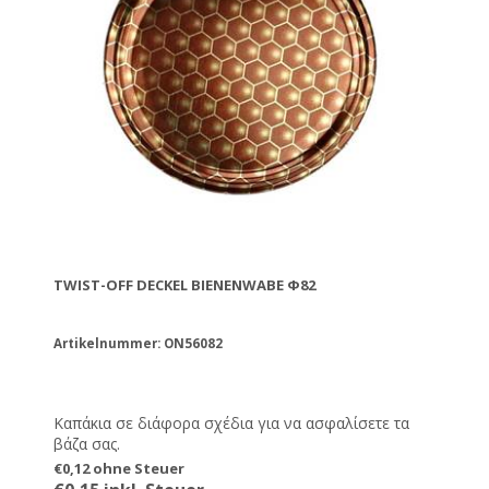
TWIST-OFF DECKEL BIENENWABE Φ82
Artikelnummer: ON56082
Καπάκια σε διάφορα σχέδια για να ασφαλίσετε τα
βάζα σας.
€0,12 ohne Steuer