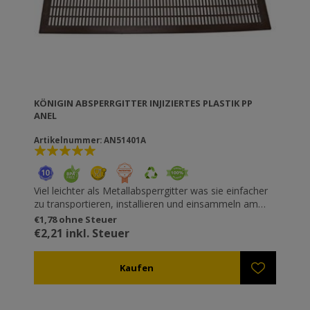
KÖNIGIN ABSPERRGITTER INJIZIERTES PLASTIK PP
ANEL
Artikelnummer: AN51401A
Viel leichter als Metallabsperrgitter was sie einfacher
zu transportieren, installieren und einsammeln am
Bienenstock macht. Perfekte Lücken, die die Bienen
€1,78 ohne Steuer
nicht verletzen. Nur 3mm dick, so dass die
€2,21 inkl. Steuer
Verbindungselemente befestigt werden können. Auch
mit integrierten Plastikrahmen mit Eingängen
vorhanden (ref. AN51405) was das hinzu fügen eines
zweiten Absperrgitters erlaubt, um zwei Bienen im
selben Stock zu kombinieren. Widerstandsfähig
gegenüber Oxal- oder Ameisensäure, oder sogar