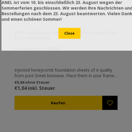
ANEL ist vom 10. bis einschließlich 23. August wegen der
Sommerferien geschlossen. Wir werden Ihre Nachrichten un
Bestellungen nach dem 23. August beantworten. Vielen Dan
und einen schönen Sommer!
MITTELWÄNDE AUS NATÜRLICHEM WACHS (PAKET 100
STK.)- EINZELPREIS
Artikelnummer: AN5080XL
Injected honeycomb foundation sheets of A quality
from pure Greek beeswax. Place them in your frames
as a base, so that the bees can then build them with
€0,84 ohne Steuer
their own wax.
€1,04 inkl. Steuer