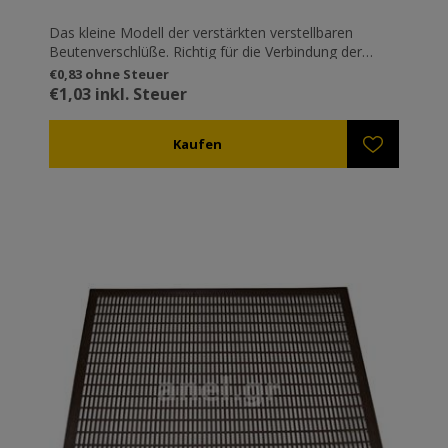
Das kleine Modell der verstärkten verstellbaren
Beutenverschlüße. Richtig für die Verbindung der
Beutenböden. Die klassischen verstellbaren
€0,83 ohne Steuer
Beutenverschlüße. Verstellbar, sodass sie in
€1,03 inkl. Steuer
verschiedenen Höhen einschnappen können (z.B.
wenn eine Trennplatte zwischen zwei Ebenen
eingeführt wird). Sie sind mit Sicherheit die
bekanntesten Verschlüsse in Griechenland. Verzinkt
um Rosten zu vermeiden.