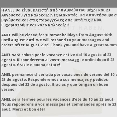
Η ANEL θα είναι κλειστή από 10 Αυγούστου μέχρι και 23
Αυγούστου για καλοκαιρινές διακοπές. Θα απαντήσουμε 
BENUTZER, DIE DIESEN
μηνύματα και στις παραγγελίες σας μετά τις 23/08.
Ευχαριστούμε και καλό καλοκαίρι!
ARTIKEL GEKAUFT HABEN,
HABEN AUCH GEKAUFT
ANEL will be closed for summer holidays from August 10th
until August 23rd. We will respond to your messages and
orders after August 23rd. Thank you and have a great summ
ANEL sarà chiusa per le vacanze estive dal 10 agosto al 23
agosto. Risponderemo ai vostri messaggi e ordini dopo il 23
agosto. Grazie e buona estate!
ANEL permanecerá cerrada por vacaciones de verano del 10 a
23 de agosto. Responderemos a sus mensajes y pedidos
después del 23 de agosto. Gracias y que tengan un buen
verano!
ANEL sera fermée pour les vacances d'été du 10 au 23 août.
Nous répondrons à vos messages et commandes après le 23
août. Merci et bon été!