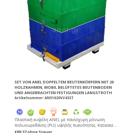
SET VON ANEL DOPPELTEM BEUTENKÖRPERN MIT 20
HOLZRAHMEN, MOBIL BELÜFTETES BEUTENBODEN
UND ANGEBRACHTEN FESTIGUNGEN LANGSTROTH
Artikelnummer: AN51620VV4SST
Πλαστική κυψέλη ANEL με πανίσχυρη μόνωση
πολυουρεθάνης (PU) υψηλής πυκνότητας. Κατασκευή
από υψηλής ποιότητας αντιμικροβιακά υλικά της
€89,37 ohne Steuer