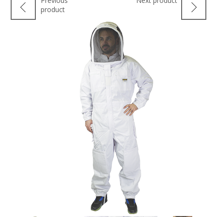
Previous
Next product
product