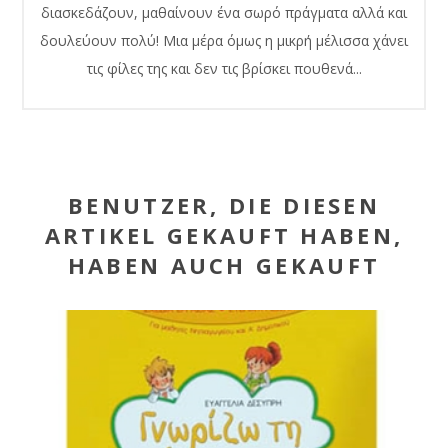
διασκεδάζουν, μαθαίνουν ένα σωρό πράγματα αλλά και
δουλεύουν πολύ! Μια μέρα όμως η μικρή μέλισσα χάνει
τις φίλες της και δεν τις βρίσκει πουθενά...
BENUTZER, DIE DIESEN
ARTIKEL GEKAUFT HABEN,
HABEN AUCH GEKAUFT