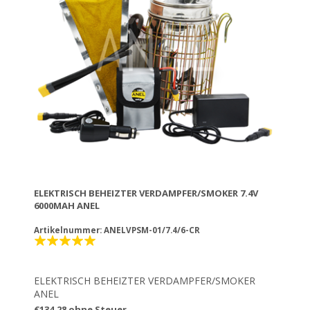
ELEKTRISCH BEHEIZTER VERDAMPFER/SMOKER 7.4V
6000MAH ANEL
Artikelnummer: ANELVPSM-01/7.4/6-CR
ELEKTRISCH BEHEIZTER VERDAMPFER/SMOKER
ANEL
Ein Gerät für 3 Anwendungen:
€134,28 ohne Steuer