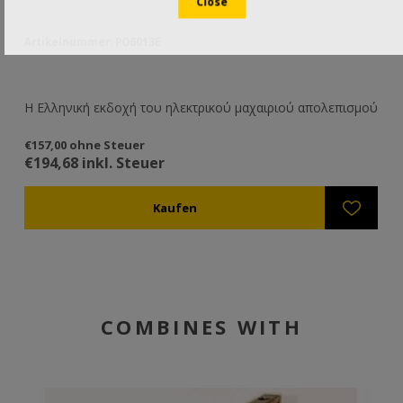
Artikelnummer: PO6013E
Ar
ι
Η Ελληνική εκδοχή του ηλεκτρικού μαχαιριού απολεπισμού
In
Te
€157,00 ohne Steuer
€5
€194,68 inkl. Steuer
€6
COMBINES WITH