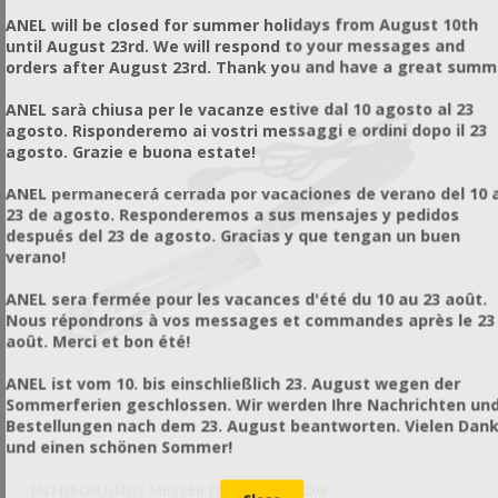
ANEL will be closed for summer holidays from August 10th
until August 23rd. We will respond to your messages and
orders after August 23rd. Thank you and have a great summ
ANEL sarà chiusa per le vacanze estive dal 10 agosto al 23
agosto. Risponderemo ai vostri messaggi e ordini dopo il 23
agosto. Grazie e buona estate!
ANEL permanecerá cerrada por vacaciones de verano del 10 a
23 de agosto. Responderemos a sus mensajes y pedidos
después del 23 de agosto. Gracias y que tengan un buen
verano!
ANEL sera fermée pour les vacances d'été du 10 au 23 août.
Nous répondrons à vos messages et commandes après le 23
août. Merci et bon été!
ANEL ist vom 10. bis einschließlich 23. August wegen der
Sommerferien geschlossen. Wir werden Ihre Nachrichten un
Bestellungen nach dem 23. August beantworten. Vielen Dan
und einen schönen Sommer!
ENTDECKLUNGS MESSER ELEKTRISCH 220V
EN