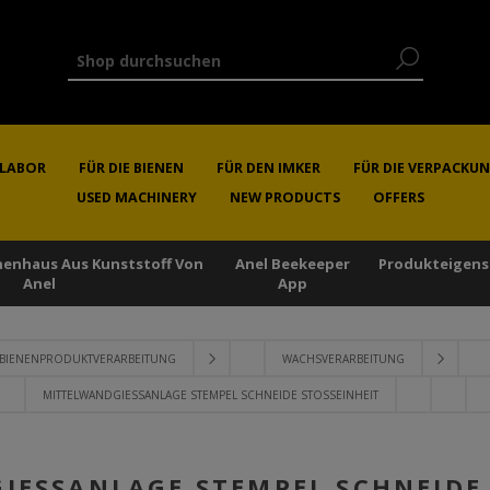
RLABOR
FÜR DIE BIENEN
FÜR DEN IMKER
FÜR DIE VERPACKU
USED MACHINERY
NEW PRODUCTS
OFFERS
enenhaus Aus Kunststoff Von
Anel Beekeeper
Produkteigens
Anel
App
BIENENPRODUKTVERARBEITUNG
WACHSVERARBEITUNG
MITTELWANDGIESSANLAGE STEMPEL SCHNEIDE STOSSEINHEIT
ESSANLAGE STEMPEL SCHNEIDE S