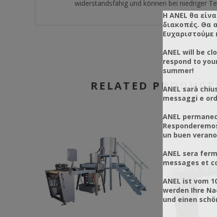
widerstandsfähig und können bei niedriger T
Η ANEL θα είνα
διακοπές. Θα 
Ευχαριστούμε 
ANEL will be cl
respond to you
summer!
RELATED PRODUCT
ANEL sarà chius
messaggi e ordi
ANEL permanece
Responderemos 
un buen verano
ANEL sera ferm
messages et co
ANEL ist vom 1
werden Ihre Na
und einen sch