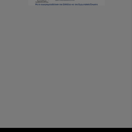
extra. This allows up to 7 kg of
sheets to be stacked.
- Plastic solvent tank with heat
exchanger for cooling the
machine with connection to cold
water. If no cold water connection
is available, we offer a cooling
unit with approx. 3 KW cooling
capacity as accessory at extra
costs.
- The machine is almost
completely made of stainless
steel. Therefore, no rusty iron
parts and no corroded aluminium
parts. The machine looks like new
even after twenty years!
- Very important: High safety and
no risk of injury! Of course, the
machine fulfils all safety
requirements according to CE
standard.
- After work, the machine can be
folded up and moved on rollers in