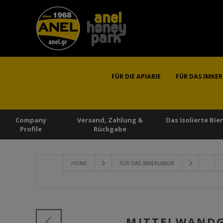
FÜR DIE APIARIE
FÜR DAS IMKE
Company
Versand, Zahlung &
Das Isolierte Bi
Profile
Rückgabe
HOME
FÜR DAS IMKERLABOR
MITTELWANDGI