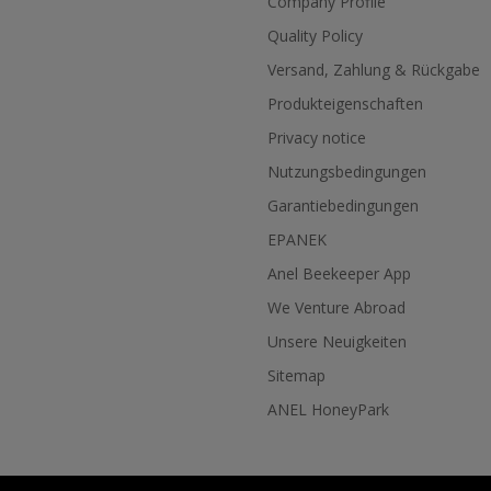
Company Profile
s up to 7 kg of
Quality Policy
cked.
 tank with heat
Versand, Zahlung & Rückgabe
oling the
nection to cold
Produkteigenschaften
d water connection
Privacy notice
offer a cooling
. 3 KW cooling
Nutzungsbedingungen
ssory at extra
Garantiebedingungen
 almost
EPANEK
of stainless
 no rusty iron
Anel Beekeeper App
rroded aluminium
We Venture Abroad
ne looks like new
y years!
Unsere Neuigkeiten
: High safety and
! Of course, the
Sitemap
l safety
ANEL HoneyPark
cording to CE
e machine can be
ved on rollers in