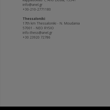
info@anel.gr
extra. This allow
+30-210-2771180
sheets to be sta
- Plastic solvent
Thessaloniki
exchanger for co
17th km Thessaloniki - N. Moudania
machine with con
57001 - NEO RYSIO
water. If no col
info-thess@anel.gr
is available, we 
+30 23920 72786
unit with approx
capacity as acce
costs.
- The machine is
completely made 
steel. Therefore,
parts and no co
parts. The machi
even after twent
- Very important
no risk of injury
machine fulfils al
requirements ac
standard.
- After work, th
folded up and mo