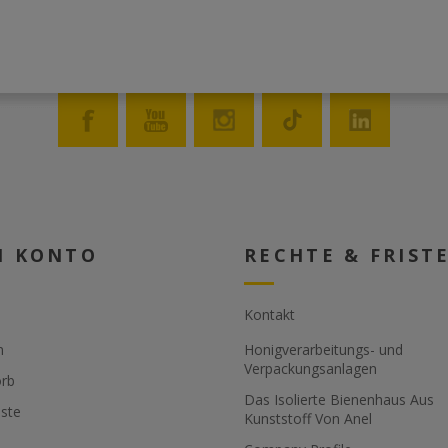
asonable price. No
dm anbieten. Fasslänge: 480 oder
cessary!
610 mm. Maße der produzierten
k with 70 litres
Platten: Breite 360-430-460-550
t residual wax
mm; Dicke 2-5mm. Die
KW heating
produzierten Mittelwände sind
ed with thermal
widerstandsfähig und können bei
ow power
niedriger Temperatur ohne zu
 danger due to
brechen bearbeitet werden.
ith 2-walled
adjustable speed
king speed.
oller can be
N KONTO
RECHTE & FRIST
ely mechanically
on. This prevents
m tearing or
Kontakt
gth adjustment of
n
Honigverarbeitungs- und
 sheets with a
Verpackungsanlagen
- 1 mm.
rb
able for approx.
Das Isolierte Bienenhaus Aus
ste
Kunststoff Von Anel
operated lifting
e as an optional