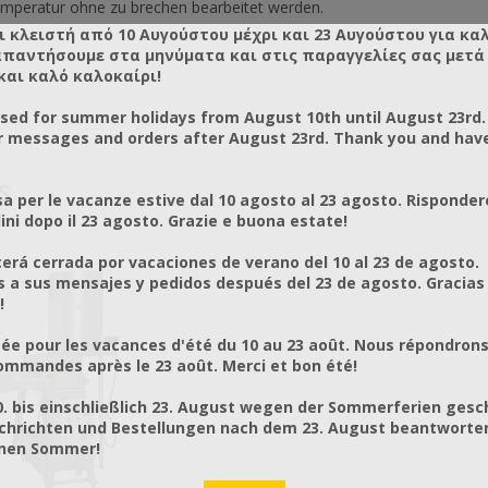
emperatur ohne zu brechen bearbeitet werden.
ι κλειστή από 10 Αυγούστου μέχρι και 23 Αυγούστου για κα
απαντήσουμε στα μηνύματα και στις παραγγελίες σας μετά τ
και καλό καλοκαίρι!
osed for summer holidays from August 10th until August 23rd.
r messages and orders after August 23rd. Thank you and hav
S
a per le vacanze estive dal 10 agosto al 23 agosto. Risponder
ni dopo il 23 agosto. Grazie e buona estate!
rá cerrada por vacaciones de verano del 10 al 23 de agosto.
a sus mensajes y pedidos después del 23 de agosto. Gracias
!
ée pour les vacances d'été du 10 au 23 août. Nous répondrons
mmandes après le 23 août. Merci et bon été!
0. bis einschließlich 23. August wegen der Sommerferien gesc
chrichten und Bestellungen nach dem 23. August beantworten
önen Sommer!