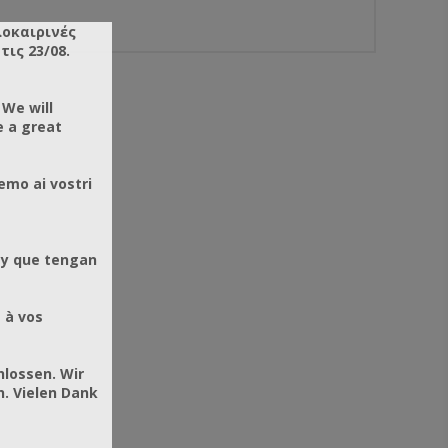
λοκαιρινές
ις 23/08.
 We will
e a great
emo ai vostri
 y que tengan
 à vos
hlossen. Wir
. Vielen Dank