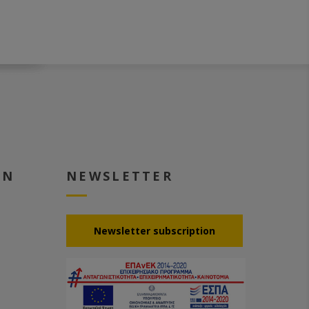
repaired at a reasonable price. No
new purchase necessary!
- Wax melting tank with 70 litres
capacity (without residual wax
quantity) and 3 KW heating
capacity, 3-walled with thermal
insulation for low power
consumption. No danger due to
hot surface as with 2-walled
tanks.
- Electronically adjustable speed
for variable working speed.
- The transport roller can be
EN
NEWSLETTER
adjusted separately mechanically
for correct tension. This prevents
the wax band from tearing or
sagging!
- Electronic length adjustment of
Νewsletter subscription
the length of the sheets with a
tolerance of +/- 1 mm.
- Rigid storage table for approx.
15-20 sheets.
- An electrically operated lifting
table is available as an optional