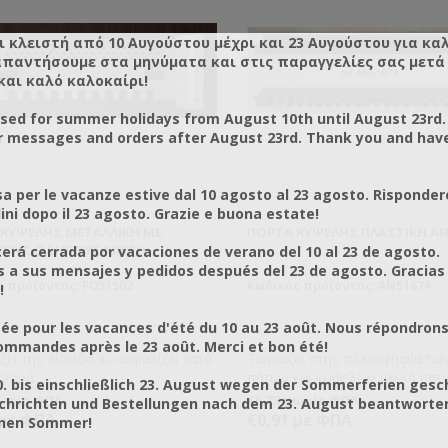
ι κλειστή από 10 Αυγούστου μέχρι και 23 Αυγούστου για κα
απαντήσουμε στα μηνύματα και στις παραγγελίες σας μετά τ
και καλό καλοκαίρι!
osed for summer holidays from August 10th until August 23rd.
r messages and orders after August 23rd. Thank you and hav
a per le vacanze estive dal 10 agosto al 23 agosto. Risponder
ni dopo il 23 agosto. Grazie e buona estate!
ΚΥΨΈΛΗΣ ΜΕΤΑΛΛΙΚΉ ΜΕ
ΠΌΡΤΑ ΚΥΨΈΛΗΣ ΠΛΑΣΤΙΚΉ AN
ΚΟΎΣ ΟΔΗΓΟΎΣ ΜΙΚΡΉ
rá cerrada por vacaciones de verano del 10 al 23 de agosto.
a sus mensajes y pedidos después del 23 de agosto. Gracias
 προϊόντος: PO51502
Κωδικός προϊόντος: AN51674
!
ée pour les vacances d'été du 10 au 23 août. Nous répondrons
mmandes après le 23 août. Merci et bon été!
ζει την είσοδο κι ασφαλίζει κατά
Ταιριάζει στην πλειοψηφία τω
αφορά.
πάτων και κυψελών (αλλά μπορ
0. bis einschließlich 23. August wegen der Sommerferien gesc
να τις κόψετε εάν έχετε πιο μι
χωρίς ΦΠΑ
€0,73 χωρίς ΦΠΑ
chrichten und Bestellungen nach dem 23. August beantworten
εισόδους στις κυψέλες σας). Α
 με ΦΠΑ
€0,91 με ΦΠΑ
önen Sommer!
πλήρως την παραδοσιακή ξύλι