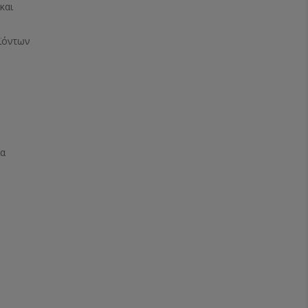
και
ϊόντων
ία