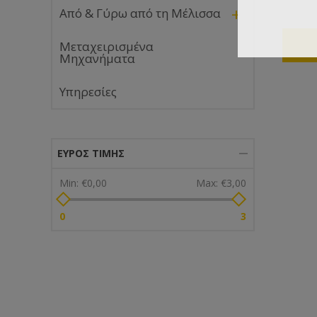
+
Από & Γύρω από τη Μέλισσα
Μεταχειρισμένα
Μηχανήματα
Υπηρεσίες
ΕΎΡΟΣ ΤΙΜΉΣ
Min:
€0,00
Max:
€3,00
0
3