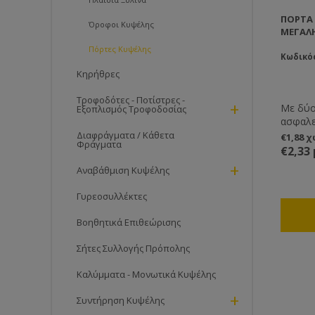
ΠΌΡΤΑ 
Όροφοι Κυψέλης
ΜΕΓΆΛ
Πόρτες Kυψέλης
Κωδικός
Κηρήθρες
Τροφοδότες - Ποτίστρες -
+
Με δύο 
Εξοπλισμός Τροφοδοσίας
ασφαλε
μεταφο
Διαφράγματα / Κάθετα
€1,88 
Φράγματα
προστα
€2,33
εναντί
+
Αναβάθμιση Κυψέλης
εισβολ
ότι μπ
Γυρεοσυλλέκτες
στην κ
πιθανό
Βοηθητικά Επιθεώρισης
Σήτες Συλλογής Πρόπολης
Καλύμματα - Μονωτικά Κυψέλης
+
Συντήρηση Κυψέλης