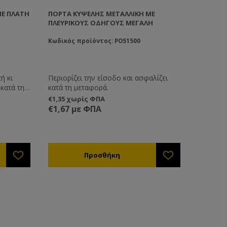
ΜΕ ΠΛΆΤΗ
ΠΌΡΤΑ ΚΥΨΈΛΗΣ ΜΕΤΑΛΛΙΚΉ ΜΕ
ΠΛΕΥΡΙΚΟΎΣ ΟΔΗΓΟΎΣ ΜΕΓΆΛΗ
Κωδικός προϊόντος: PO51500
ή κι
Περιορίζει την είσοδο και ασφαλίζει
κατά την
κατά τη μεταφορά.
€1,35 χωρίς ΦΠΑ
 κυψέλης
€1,67 με ΦΠΑ
αι άλλων
υς είναι
α πάνω
τε την