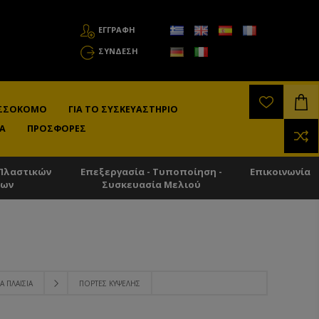
ΕΓΓΡΑΦΗ
ΣΎΝΔΕΣΗ
ΛΙΣΣΟΚΌΜΟ
ΓΙΑ ΤΟ ΣΥΣΚΕΥΑΣΤΉΡΙΟ
Α
ΠΡΟΣΦΟΡΈΣ
Πλαστικών
Επεξεργασία - Τυποποίηση -
Επικοινωνία
των
Συσκευασία Μελιού
Α ΠΛΑΊΣΙΑ
ΠΌΡΤΕΣ KΥΨΈΛΗΣ