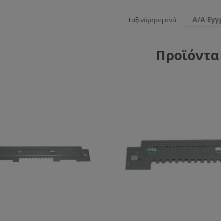
Α/Α Εγ
Ταξινόμηση ανά
Προϊόντα