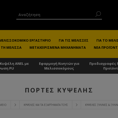
 ΜΕΛΙΣΣΟΚΟΜΙΚΌ ΕΡΓΑΣΤΉΡΙΟ
ΓΙΑ ΤΙΣ ΜΈΛΙΣΣΕΣ
ΓΙΑ ΤΟ ΜΕ
 ΤΗ ΜΈΛΙΣΣΑ
ΜΕΤΑΧΕΙΡΙΣΜΈΝΑ ΜΗΧΑΝΉΜΑΤΑ
ΝΈΑ ΠΡΟΪΌΝΤ
 Κυψέλη ANEL με
Εφαρμογή Κινητών για
Προδιαγραφές 
νωση PU
Μελισσοκόμους
Προϊόν
ΠΌΡΤΕΣ KΥΨΈΛΗΣ
ΟΜΕΊΟ
ΚΥΨΈΛΕΣ ΚΑΙ ΤΑ ΕΞΑΡΤΉΜΑΤΑ ΤΟΥΣ
ΚΥΨΈΛΕΣ ΞΎΛΙΝΕΣ & ΞΎΛΙΝ