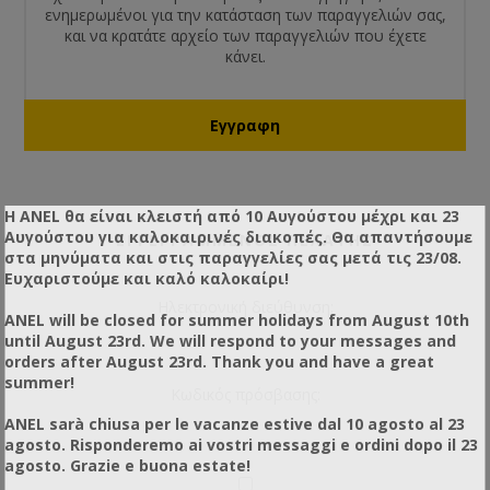
ενημερωμένοι για την κατάσταση των παραγγελιών σας,
και να κρατάτε αρχείο των παραγγελιών που έχετε
κάνει.
Η ANEL θα είναι κλειστή από 10 Αυγούστου μέχρι και 23
Αυγούστου για καλοκαιρινές διακοπές. Θα απαντήσουμε
ΕΓΓΕΓΡΑΜΜΈΝΟΣ ΠΕΛΆΤΗΣ
στα μηνύματα και στις παραγγελίες σας μετά τις 23/08.
Ευχαριστούμε και καλό καλοκαίρι!
Ηλεκτρονική διεύθυνση:
ANEL will be closed for summer holidays from August 10th
until August 23rd. We will respond to your messages and
orders after August 23rd. Thank you and have a great
summer!
Κωδικός πρόσβασης:
ANEL sarà chiusa per le vacanze estive dal 10 agosto al 23
agosto. Risponderemo ai vostri messaggi e ordini dopo il 23
agosto. Grazie e buona estate!