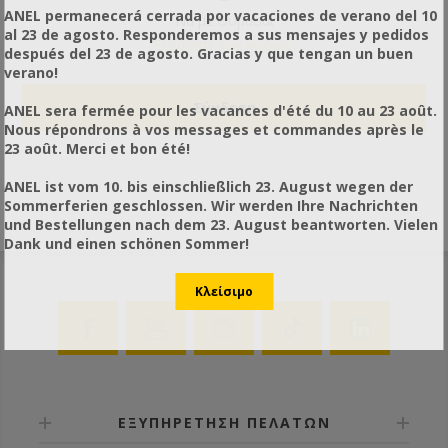
ANEL permanecerá cerrada por vacaciones de verano del 10
Να με Θυμάσαι
al 23 de agosto. Responderemos a sus mensajes y pedidos
Ξεχάσατε τον κωδικό;
después del 23 de agosto. Gracias y que tengan un buen
verano!
ANEL sera fermée pour les vacances d'été du 10 au 23 août.
Nous répondrons à vos messages et commandes après le
23 août. Merci et bon été!
ANEL ist vom 10. bis einschließlich 23. August wegen der
Sommerferien geschlossen. Wir werden Ihre Nachrichten
und Bestellungen nach dem 23. August beantworten. Vielen
Dank und einen schönen Sommer!
ΕΞΥΠΗΡΕΤΗΣΗ ΠΕΛΑΤΩΝ