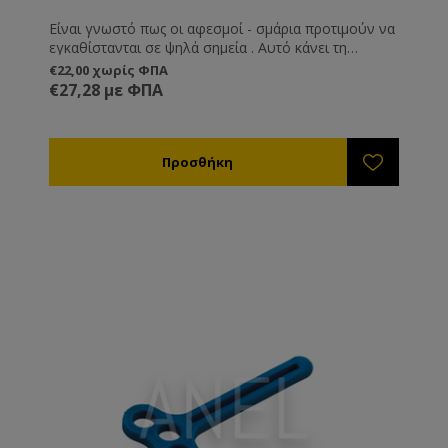
Είναι γνωστό πως οι αφεσμοί - σμάρια προτιμούν να
εγκαθίστανται σε ψηλά σημεία . Αυτό κάνει τη
συλλογή τους δύσκολη. Εδώ δίνει λύση ο Σάκος
€22,00 χωρίς ΦΠΑ
Συλλογής Αφεσμών!
€27,28 με ΦΠΑ