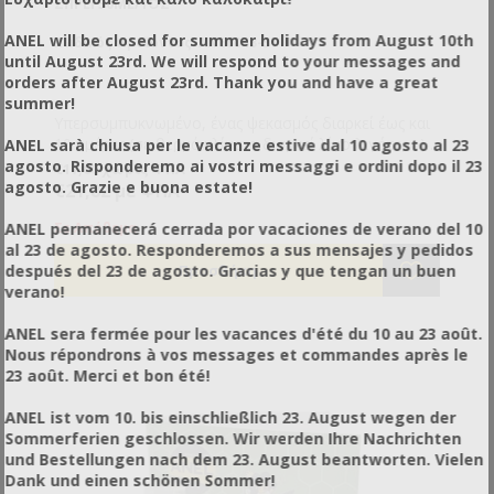
ΣΠΡΈΙ 30ML/1OZ
ANEL will be closed for summer holidays from August 10th
Κωδικός προϊόντος: AN66043-ST
until August 23rd. We will respond to your messages and
orders after August 23rd. Thank you and have a great
summer!
Υπερσυμπυκνωμένο, ένας ψεκασμός διαρκεί έως και
10 ημέρες (σε θερμά κλίματα διαρκεί λίγο λιγότερο).
ANEL sarà chiusa per le vacanze estive dal 10 agosto al 23
Έως 250-300 δόσεις.
Τρόπος χρήσης:
agosto. Risponderemo ai vostri messaggi e ordini dopo il 23
€17,60 χωρίς ΦΠΑ
α) Επιλέξτε ένα σημείο έως και 50 μέτρα από το
agosto. Grazie e buona estate!
€21,82 με ΦΠΑ
μελισσοκομείο σας όπου σας βολεύει να πιάσετε το
σμήνος και ψεκάστε απευθείας στην επιφάνεια που
β) Αν θέλετε να φτιάξετε παγίδα (με μελίσσι, κουτί
ANEL permanecerá cerrada por vacaciones de verano del 10
Σε Απόθεμα
θέλετε να το προσελκύσετε.
κ.λπ.) ψεκάστε μία φορά μέσα στο μελίσσι και μία
al 23 de agosto. Responderemos a sus mensajes y pedidos
φορά στην είσοδο της κυψέλης. Αν έχετε βάλει μέσα
Το ιδανικό ύψος για την παγίδα σας είναι
después del 23 de agosto. Gracias y que tengan un buen
στην παγίδα πλαίσιο ψεκάστε τη γωνία του που
περίπου 1,80 m (5,9 πόδια).
verano!
βρίσκεται κοντά στην είσοδο.
Ελέγχετε περιοδικά την παγίδα για να πιάνετε
τυχόν σμήνη που έλκονται από αυτήν.
ANEL sera fermée pour les vacances d'été du 10 au 23 août.
Εάν είστε βέβαιοι ότι το σημείο που ψεκάσατε
Nous répondrons à vos messages et commandes après le
δεν αναδύει μυρωδιά επαναλάβετε τη διαδικασία
23 août. Merci et bon été!
ψεκασμού.
ANEL ist vom 10. bis einschließlich 23. August wegen der
Sommerferien geschlossen. Wir werden Ihre Nachrichten
und Bestellungen nach dem 23. August beantworten. Vielen
Dank und einen schönen Sommer!