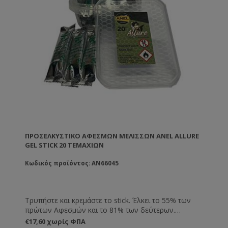
ΠΡΟΣΕΛΚΥΣΤΙΚΌ ΑΦΕΣΜΏΝ ΜΕΛΙΣΣΏΝ ANEL ALLURE
GEL STICK 20 ΤΕΜΑΧΊΩΝ
Κωδικός προϊόντος: AN66045
Τρυπήστε και κρεμάστε το stick. Έλκει το 55% των
πρώτων Αφεσμών και το 81% των δεύτερων.
Διάρκεια Δράσης εώς και 4 μήνες. Έλκει τους
€17,60 χωρίς ΦΠΑ