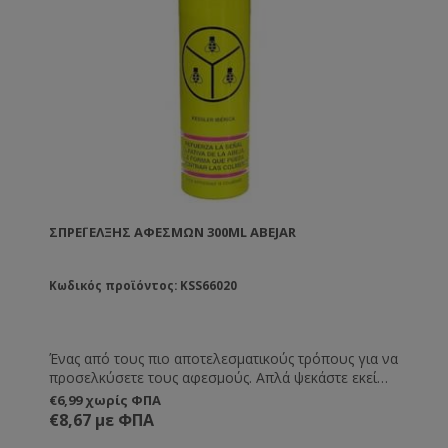
ΣΠΡΈΙ ΈΛΞΗΣ ΑΦΕΣΜΏΝ 300ML ABEJAR
Κωδικός προϊόντος: KSS66020
Ένας από τους πιο αποτελεσματικούς τρόπους για να
προσελκύσετε τους αφεσμούς. Απλά ψεκάστε εκεί
που θέλετε να μαζευτεί ο αφεσμός. Διαρκεί μέχρι και
€6,99 χωρίς ΦΠΑ
8 ημέρες.
€8,67 με ΦΠΑ