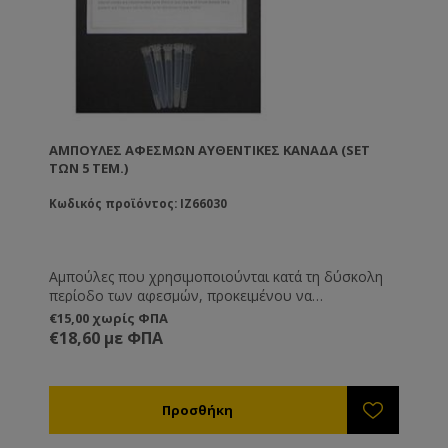
ΑΜΠΟΎΛΕΣ ΑΦΕΣΜΏΝ ΑΥΘΕΝΤΙΚΈΣ ΚΑΝΑΔΆ (SET
ΤΩΝ 5 ΤΕΜ.)
Κωδικός προϊόντος: IZ66030
Αμπούλες που χρησιμοποιούνται κατά τη δύσκολη
περίοδο των αφεσμών, προκειμένου να
προσελκύσουν το σμήνος που διαφεύγει.
€15,00 χωρίς ΦΠΑ
€18,60 με ΦΠΑ