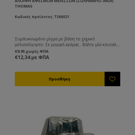
ΑΛΟΙΦΉ ΑΦΕΣΜΏΝ ΜΕΛΙΣΣΏΝ (ΣΩΛΗΝΆΡΙΟ 30GR)
THOMAS
Κωδικός προϊόντος: TS66021
Συμπυκνωμένο μίγμα με βάση το χημικό
μελισσόχορτο. Σε μορφή κρέμας . Βάλτε μία κουταλιά
του γλυκού σε οποιοδήποτε σημείο και ένα μεγάλο
€9,95 χωρίς ΦΠΑ
μέρος των αφεσμών θα προσελκυσθεί από την
€12,34 με ΦΠΑ
μυρωδιά της κρέμας. Λειτουργεί εξαιρετικά καλά.