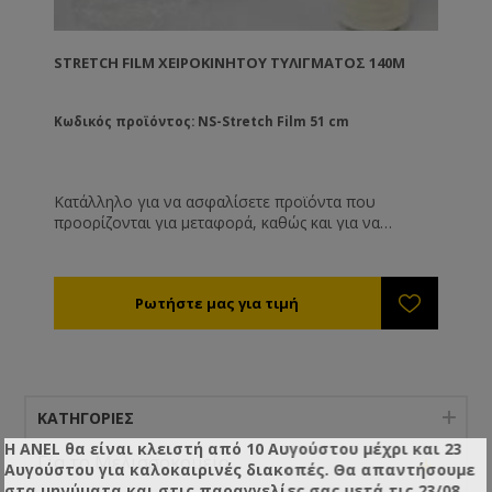
STRETCH FILM ΧΕΙΡΟΚΊΝΗΤΟΥ ΤΥΛΊΓΜΑΤΟΣ 140M
Κωδικός προϊόντος: NS-Stretch Film 51 cm
Κατάλληλο για να ασφαλίσετε προϊόντα που
προορίζονται για μεταφορά, καθώς και για να
σφραγίσετε τα πατώματα με τα τρυγημένα πλαίσια
σας ώστε να τα προστατέψετε από τον κηρόσκορο.
ΚΑΤΗΓΟΡΊΕΣ
Η ANEL θα είναι κλειστή από 10 Αυγούστου μέχρι και 23
+
Για το Μελισσοκομείο
Αυγούστου για καλοκαιρινές διακοπές. Θα απαντήσουμε
στα μηνύματα και στις παραγγελίες σας μετά τις 23/08.