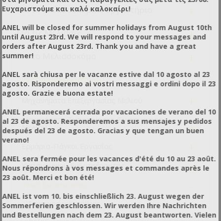
+
Ευχαριστούμε και καλό καλοκαίρι!
Για το Μελισσοκομικό Εργαστήριο
ANEL will be closed for summer holidays from August 10th
+
Για τις Μέλισσες
until August 23rd. We will respond to your messages and
orders after August 23rd. Thank you and have a great
+
Για το Μελισσοκόμο
summer!
ANEL sarà chiusa per le vacanze estive dal 10 agosto al 23
-
Για το Συσκευαστήριο
agosto. Risponderemo ai vostri messaggi e ordini dopo il 23
agosto. Grazie e buona estate!
+
Μηχανήματα Επεξεργασίας Μελιού
ANEL permanecerá cerrada por vacaciones de verano del 10
Μηχανήματα Τυποποίησης-Συσκευασίας
al 23 de agosto. Responderemos a sus mensajes y pedidos
+
Μελιού
después del 23 de agosto. Gracias y que tengan un buen
verano!
+
Ερμάρια-Πάγκοι Εργασίας
ANEL sera fermée pour les vacances d'été du 10 au 23 août.
+
Υγειονομικού Ενδιαφέροντος
Nous répondrons à vos messages et commandes après le
23 août. Merci et bon été!
-
Υλικά Συσκευασίας
ANEL ist vom 10. bis einschließlich 23. August wegen der
Συσκευασίες Κηρήθρας
Sommerferien geschlossen. Wir werden Ihre Nachrichten
und Bestellungen nach dem 23. August beantworten. Vielen