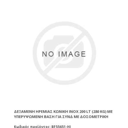
είδη που απαιτείται βεβαίωση CΕ αλλά μόνο
βεβαίωση καταλληλότητας για αποθήκευση
τροφίμων η οποία συνοδεύει και τα δοχεία. Λόγω
του ότι τα δοχεία είναι κατασκευασμένα από
ανοξείδωτο χάλυβα ΙΝΟΧ σειράς 304 κατά το
πλύσιμο ή καθαρισμό τους θα πρέπει να μη
χρησιμοποιείται χλώριο ή οξύ γιατί θα θαμπώσουν
την επιφάνειά του. Για να καθαρίσετε τα δοχεία
μπορείτε να χρησιμοποιήσετε σαπούνι και ζεστό
νερό. Οι μούφες των δοχείων είναι διαμέτρου 1 ½''
και 2''. Με καπάκι και πλαστικό χερούλι.
ΔΕΞΑΜΕΝΉ ΗΡΕΜΊΑΣ ΚΩΝΙΚΉ INOX 200 LT (280 KG) ΜΕ
ΥΠΕΡΥΨΩΜΈΝΗ ΒΆΣΗ ΓΙΑ ΣΥΝΔ ΜΕ ΔΟΣΟΜΕΤΡΙΚΉ
Κωδικός προϊόντος: BF55651-HI