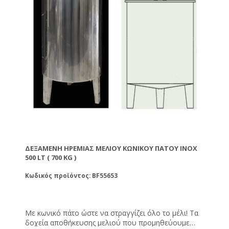
πλύσιμο ή καθαρισμό τους θα πρέπει να μη
χρησιμοποιείται χλώριο ή οξύ γιατί θα θαμπώσουν
την επιφάνειά του. Για να καθαρίσετε τα δοχεία
μπορείτε να χρησιμοποιήσετε σαπούνι και ζεστό
νερό. Οι μούφες των δοχείων είναι διαμέτρου 1 ½''
και 2''. Με καπάκι και πλαστικό χερούλι.
ΔΕΞΑΜΕΝΉ ΗΡΕΜΊΑΣ ΜΕΛΙΟΎ ΚΩΝΙΚΟΎ ΠΆΤΟΥ INOX
500 LT ( 700 KG )
Κωδικός προϊόντος: BF55653
Με κωνικό πάτο ώστε να στραγγίζει όλο το μέλι! Τα
δοχεία αποθήκευσης μελιού που προμηθεύουμε