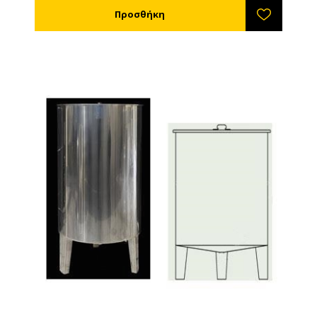
μικροβίων. Τα δοχεία είναι μέσα αποθήκευσης
μελιού και όχι μηχανήματα. Η μοναδική ενέργεια που
χρησιμοποιείται για να τα χρησιμοποιήσει ο χρήστης
είναι η ανθρώπινη, οπότε βάσει της κείμενης
κοινοτικής οδηγίας δεν συμπεριλαμβάνονται στα
είδη που απαιτείται βεβαίωση CΕ αλλά μόνο
βεβαίωση καταλληλότητας για αποθήκευση
τροφίμων η οποία συνοδεύει και τα δοχεία. Λόγω
του ότι τα δοχεία είναι κατασκευασμένα από
ανοξείδωτο χάλυβα ΙΝΟΧ σειράς 304 κατά το
πλύσιμο ή καθαρισμό τους θα πρέπει να μη
χρησιμοποιείται χλώριο ή οξύ γιατί θα θαμπώσουν
την επιφάνειά του. Για να καθαρίσετε τα δοχεία
μπορείτε να χρησιμοποιήσετε σαπούνι και ζεστό
νερό. Οι μούφες των δοχείων είναι διαμέτρου 1 ½''
και 2''. Με καπάκι και πλαστικό χερούλι.