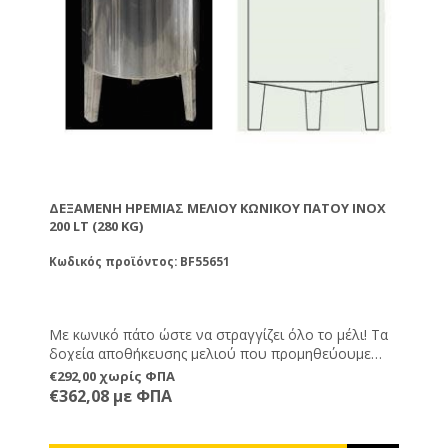
ΔΕΞΑΜΕΝΉ ΗΡΕΜΊΑΣ ΜΕΛΙΟΎ ΚΩΝΙΚΟΎ ΠΆΤΟΥ INOX
200 LT (280 KG)
Κωδικός προϊόντος: BF55651
Με κωνικό πάτο ώστε να στραγγίζει όλο το μέλι! Τα
δοχεία αποθήκευσης μελιού που προμηθεύουμε
είναι κατασκευασμένα με την μέθοδο “robot-TIG”,
€292,00 χωρίς ΦΠΑ
κόλλημα απρόσωπο-πρόσωπο. Με αυτή την τεχνική
€362,08 με ΦΠΑ
δεν υπάρχει γωνία ή εσοχή σε κανένα μέρος του
δοχείου, έτσι δεν υπάρχουν σημεία συγκέντρωσης