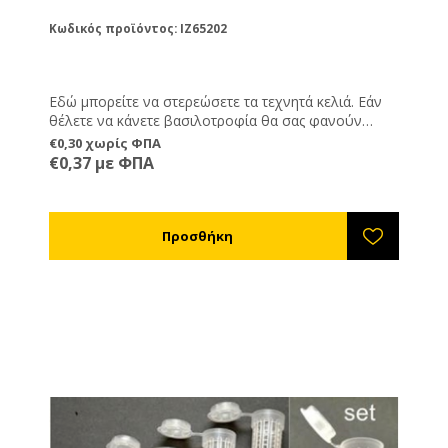
Κωδικός προϊόντος: IZ65202
Εδώ μπορείτε να στερεώσετε τα τεχνητά κελιά. Εάν
θέλετε να κάνετε βασιλοτροφία θα σας φανούν
χρήσιμα γιατί κουμπώνουν πάνω στους Προστάτες
€0,30 χωρίς ΦΠΑ
Βασιλικών Κελιών ref.IZ65204.
€0,37 με ΦΠΑ