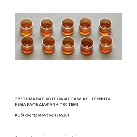
διάφραγμα και τις τάπες εγκλωβισμού της
βασίλισσας. Για το πλήρες σετ θα χρειαστείτε επίσης:
1. Τεχνητά κελιά (καφέ διάφανα) - (Δε
συμπεριλαμβάνονται στην τιμή) 2. Βάσεις τεχνητών
κελιών (μπεζ) - (Δε συμπεριλαμβάνονται στην τιμή) 3.
Προστάτες βασιλικών κελιών (άσπρα) - (Δε
συμπεριλαμβάνονται στην τιμή). Τα παραπάνω
εξαρτήματα πωλούνται ξεχωριστά και μπορείτε να
επιλέξετε την ποσότητα των εξαρτημάτων.
ΣΎΣΤΗΜΑ ΒΑΣΙΛΟΤΡΟΦΊΑΣ ΓΑΛΛΊΑΣ - ΤΕΧΝΗΤΆ
ΚΕΛΙΆ ΚΑΦΈ ΔΙΑΦΑΝΉ (100 ΤΕΜ)
Κωδικός προϊόντος: IZ65201