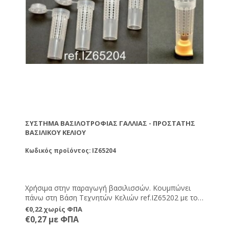
ΣΎΣΤΗΜΑ ΒΑΣΙΛΟΤΡΟΦΊΑΣ ΓΑΛΛΊΑΣ - ΠΡΟΣΤΆΤΗΣ
ΒΑΣΙΛΙΚΟΎ ΚΕΛΙΟΎ
Κωδικός προϊόντος: IZ65204
Χρήσιμα στην παραγωγή βασιλισσών. Κουμπώνει
πάνω στη Βάση Τεχνητών Κελιών ref.IZ65202 με το
βασιλο-κύτταρο και όταν αυτό σφραγιστεί από τις
€0,22 χωρίς ΦΠΑ
εργάτριες μπορούμε και το απομονώνουμε
€0,27 με ΦΠΑ
κλείνοντας το καπάκι. Έτσι, σε μία κυψέλη όπου