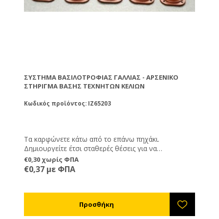
ΣΎΣΤΗΜΑ ΒΑΣΙΛΟΤΡΟΦΊΑΣ ΓΑΛΛΊΑΣ - ΑΡΣΕΝΙΚΌ
ΣΤΉΡΙΓΜΑ ΒΆΣΗΣ ΤΕΧΝΗΤΏΝ ΚΕΛΙΏΝ
Κωδικός προϊόντος: IZ65203
Τα καρφώνετε κάτω από το επάνω πηχάκι.
Δημιουργείτε έτσι σταθερές θέσεις για να
κουμπώσουν προσωρινά οι βάσεις τεχνητών κελιών
€0,30 χωρίς ΦΠΑ
ref.IZ65202.
€0,37 με ΦΠΑ