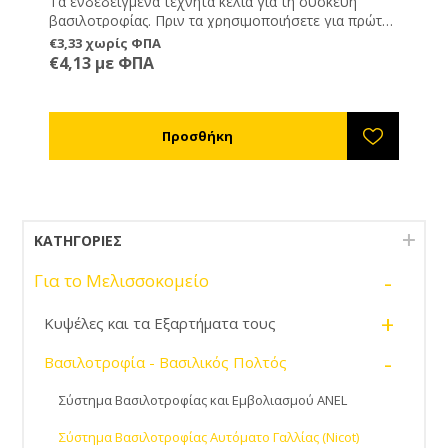
Τα ενδεδειγμένα τεχνητά κελιά για τη συσκευή
βασιλοτροφίας. Πριν τα χρησιμοποιήσετε για πρώτη
φορά βάλτε τα μέσα σε μία κυψέλη για να
€3,33 χωρίς ΦΠΑ
απορροφήσουν τη μυρωδιά της μέλισσας.
€4,13 με ΦΠΑ
Συσκευασία σετ 100 τεμαχίων.
ΚΑΤΗΓΟΡΊΕΣ
-
Για το Μελισσοκομείο
+
Κυψέλες και τα Εξαρτήματα τους
-
Βασιλοτροφία - Βασιλικός Πολτός
Σύστημα Βασιλοτροφίας και Εμβολιασμού ANEL
Σύστημα Βασιλοτροφίας Αυτόματο Γαλλίας (Nicot)