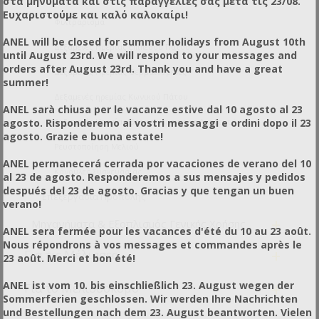
στα μηνύματα και στις παραγγελίες σας μετά τις 23/08.
Ευχαριστούμε και καλό καλοκαίρι!
Φιλτράρισμα
ANEL will be closed for summer holidays from August 10th
Δεξαμενές Ηρεμίας Επίπεδου Πάτου
until August 23rd. We will respond to your messages and
orders after August 23rd. Thank you and have a great
Δεξαμενές Ηρεμίας Θερμαινόμενες
summer!
Δεξαμενές ηρεμίας Κωνικού Πάτου
ANEL sarà chiusa per le vacanze estive dal 10 agosto al 23
agosto. Risponderemo ai vostri messaggi e ordini dopo il 23
Δεξαμενές Ηρεμίας Θερμαινόμενες με Αναδευτήρα
agosto. Grazie e buona estate!
Ρευστοποίηση Μελιού
ANEL permanecerá cerrada por vacaciones de verano del 10
Κάνουλες Συσκευασίας
al 23 de agosto. Responderemos a sus mensajes y pedidos
después del 23 de agosto. Gracias y que tengan un buen
Επεξεργασία Πρόπολης
verano!
+
Μηχανήματα & Εξοπλισμός Γενικής Χρήσης
ANEL sera fermée pour les vacances d'été du 10 au 23 août.
Nous répondrons à vos messages et commandes après le
+
Για τις Μέλισσες
23 août. Merci et bon été!
+
ANEL ist vom 10. bis einschließlich 23. August wegen der
Για το Μελισσοκόμο
Sommerferien geschlossen. Wir werden Ihre Nachrichten
und Bestellungen nach dem 23. August beantworten. Vielen