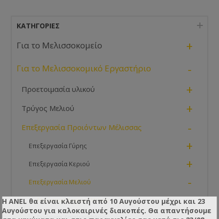
ΚΑΤΗΓΟΡΊΕΣ
+
Για το Μελισσοκομείο
-
Για το Μελισσοκομικό Εργαστήριο
+
Προετοιμασία υλικού
+
Τρύγος Μελιού
-
Επεξεργασία Προιόντων Μέλισσας
+
Επεξεργασία Γύρης
+
Επεξεργασία Κεριού
-
Επεξεργασία Μελιού
Μεταφορά Δοχείων Μελιού
Η ANEL θα είναι κλειστή από 10 Αυγούστου μέχρι και 23
Αυγούστου για καλοκαιρινές διακοπές. Θα απαντήσουμε
Εκκένωση Δοχείων Μελιού